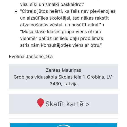
visu sīki un smalki paskaidro.”
"Citreiz jūtos neērti, ka fails nav pievienojies
un aizsūtījies skolotājai, tad nākas rakstīt
atvainošanās vēstuli un nosūtīt atkal." •
"Mūsu klase klases grupā viens otram
vienmēr palīdz un lielu daļu problēmas
atrisinām konsultējoties viens ar otru.”
Evelīna Jansone, 9.a
Zentas Mauriņas
Grobiņas vidusskola
Skolas iela 1, Grobiņa, LV-
3430, Latvija
Skatīt kartē >