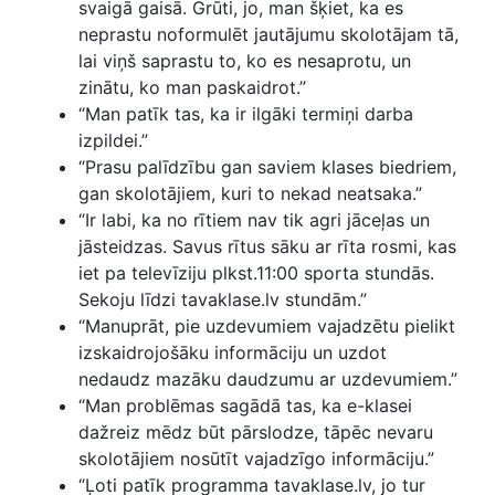
svaigā gaisā. Grūti, jo, man šķiet, ka es
neprastu noformulēt jautājumu skolotājam tā,
lai viņš saprastu to, ko es nesaprotu, un
zinātu, ko man paskaidrot.”
“Man patīk tas, ka ir ilgāki termiņi darba
izpildei.”
“Prasu palīdzību gan saviem klases biedriem,
gan skolotājiem, kuri to nekad neatsaka.”
“Ir labi, ka no rītiem nav tik agri jāceļas un
jāsteidzas. Savus rītus sāku ar rīta rosmi, kas
iet pa televīziju plkst.11:00 sporta stundās.
Sekoju līdzi tavaklase.lv stundām.”
“Manuprāt, pie uzdevumiem vajadzētu pielikt
izskaidrojošāku informāciju un uzdot
nedaudz mazāku daudzumu ar uzdevumiem.”
“Man problēmas sagādā tas, ka e-klasei
dažreiz mēdz būt pārslodze, tāpēc nevaru
skolotājiem nosūtīt vajadzīgo informāciju.”
“Ļoti patīk programma tavaklase.lv, jo tur