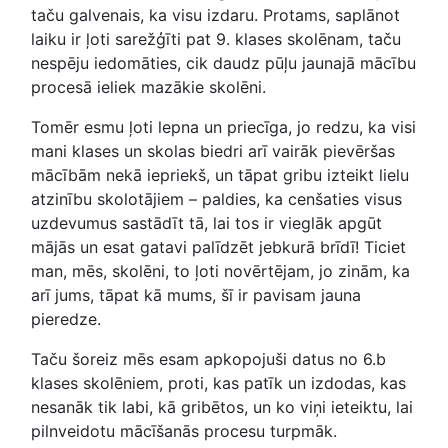
taču galvenais, ka visu izdaru. Protams, saplānot
laiku ir ļoti sarežģīti pat 9. klases skolēnam, taču
nespēju iedomāties, cik daudz pūļu jaunajā mācību
procesā ieliek mazākie skolēni.
Tomēr esmu ļoti lepna un priecīga, jo redzu, ka visi
mani klases un skolas biedri arī vairāk pievēršas
mācībām nekā iepriekš, un tāpat gribu izteikt lielu
atzinību skolotājiem – paldies, ka cenšaties visus
uzdevumus sastādīt tā, lai tos ir vieglāk apgūt
mājās un esat gatavi palīdzēt jebkurā brīdī! Ticiet
man, mēs, skolēni, to ļoti novērtējam, jo zinām, ka
arī jums, tāpat kā mums, šī ir pavisam jauna
pieredze.
Taču šoreiz mēs esam apkopojuši datus no 6.b
klases skolēniem, proti, kas patīk un izdodas, kas
nesanāk tik labi, kā gribētos, un ko viņi ieteiktu, lai
pilnveidotu mācīšanās procesu turpmāk.