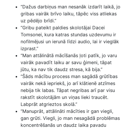
“Dažus darbiņus man nesanāk izdarīt laikā, jo
gribas vairāk brīvo laiku, tāpēc viss atliekas
uz pēdējo brīdi.”
“Gribu pateikt paldies skolotājai Dacei
Tomsonei, kura katras stundas uzdevumu ir
nofilmējusi un ierunā līdzi audio, lai ir vieglāk
izprast.”
“Man attālinātā mācīšanās ļoti patīk, jo varu
vairāk pavadīt laiku ar savu ģimeni, tāpat
jūtu, ka nav tik daudz stresa, kā bija.”
“Šāds mācību process man sagādā grūtības
vairāk nekā iepriekš, jo arī klātienē atzīmes
nebija tik labas. Tāpat negribas arī par visu
rakstīt skolotājām un viņas lieki traucēt.
Labprāt atgrieztos skolā.”
“Manuprāt, attālināti mācīties ir gan viegli,
gan grūti. Viegli, jo man nesagādā problēmas
koncentrēšanās un daudz laika pavadu