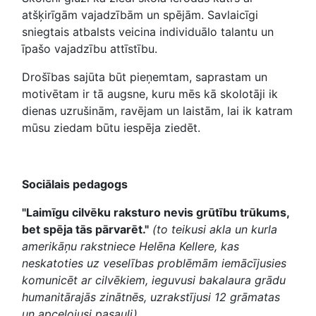
atšķirīgām vajadzībām un spējām. Savlaicīgi
sniegtais atbalsts veicina individuālo talantu un
īpašo vajadzību attīstību.
Drošības sajūta būt pieņemtam, saprastam un
motivētam ir tā augsne, kuru mēs kā skolotāji ik
dienas uzrušinām, ravējam un laistām, lai ik katram
mūsu ziedam būtu iespēja ziedēt.
Sociālais pedagogs
"Laimīgu cilvēku raksturo nevis grūtību trūkums,
bet spēja tās pārvarēt."
(to teikusi akla un kurla
amerikāņu rakstniece Helēna Kellere, kas
neskatoties uz veselības problēmām iemācījusies
komunicēt ar cilvēkiem, ieguvusi bakalaura grādu
humanitārajās zinātnēs, uzrakstījusi 12 grāmatas
un apceļojusi pasauli)