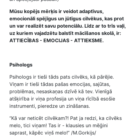
Mūsu kopējs mērķis ir veidot adaptīvus,
emocionāli spējīgus un jūtīgus cilvēkus, kas prot
un var realizēt savu potenciālu. Līdz ar to trīs vaļi,
uz kuriem vajadzētu balstīt mācīšanos skolā, ir:
ATTIECĪBAS - EMOCIJAS - ATTIEKSME.
Psihologs
Psihologs ir tieši tāds pats cilvēks, kā pārējie.
Viņam ir tieši tādas pašas emocijas, sajūtas,
problēmas, nesaskaņas dzīvē kā tev. Vienīgā
atšķirība ir viņa profesija un viņa rīcībā esošie
instrumenti, pieredze un zināšanas.
“Kā var neticēt cilvēkam?! Pat ja redzi, ka cilvēks
melo, tici viņam! Tas ir - klausies un mēģini
saprast, kāpēc viņš melo!” /M.Gorkijs/