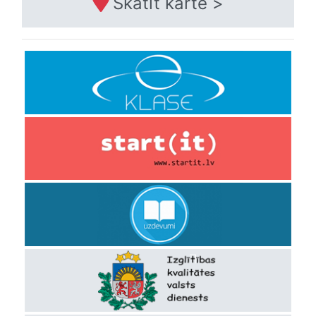
Skatīt kartē >