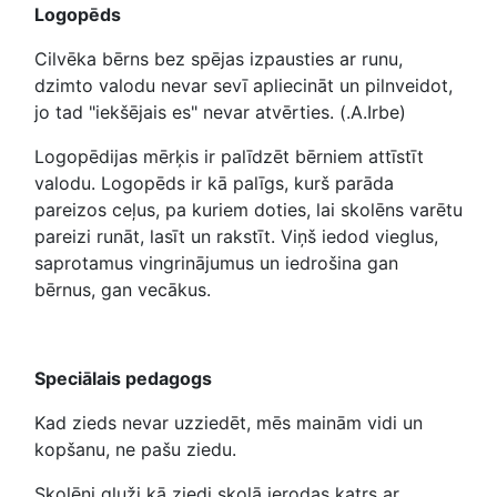
Logopēds
Cilvēka bērns bez spējas izpausties ar runu,
dzimto valodu nevar sevī apliecināt un pilnveidot,
jo tad "iekšējais es" nevar atvērties. (.A.Irbe)
Logopēdijas mērķis ir palīdzēt bērniem attīstīt
valodu. Logopēds ir kā palīgs, kurš parāda
pareizos ceļus, pa kuriem doties, lai skolēns varētu
pareizi runāt, lasīt un rakstīt. Viņš iedod vieglus,
saprotamus vingrinājumus un iedrošina gan
bērnus, gan vecākus.
Speciālais pedagogs
Kad zieds nevar uzziedēt, mēs mainām vidi un
kopšanu, ne pašu ziedu.
Skolēni gluži kā ziedi skolā ierodas katrs ar