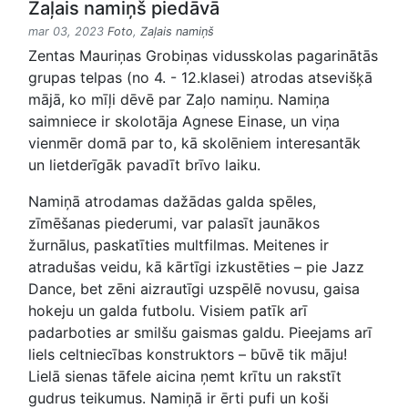
Zaļais namiņš piedāvā
mar 03, 2023
Foto
,
Zaļais namiņš
Zentas Mauriņas Grobiņas vidusskolas pagarinātās
grupas telpas (no 4. - 12.klasei) atrodas atsevišķā
mājā, ko mīļi dēvē par Zaļo namiņu. Namiņa
saimniece ir skolotāja Agnese Einase, un viņa
vienmēr domā par to, kā skolēniem interesantāk
un lietderīgāk pavadīt brīvo laiku.
Namiņā atrodamas dažādas galda spēles,
zīmēšanas piederumi, var palasīt jaunākos
žurnālus, paskatīties multfilmas. Meitenes ir
atradušas veidu, kā kārtīgi izkustēties – pie Jazz
Dance, bet zēni aizrautīgi uzspēlē novusu, gaisa
hokeju un galda futbolu. Visiem patīk arī
padarboties ar smilšu gaismas galdu. Pieejams arī
liels celtniecības konstruktors – būvē tik māju!
Lielā sienas tāfele aicina ņemt krītu un rakstīt
gudrus teikumus. Namiņā ir ērti pufi un koši