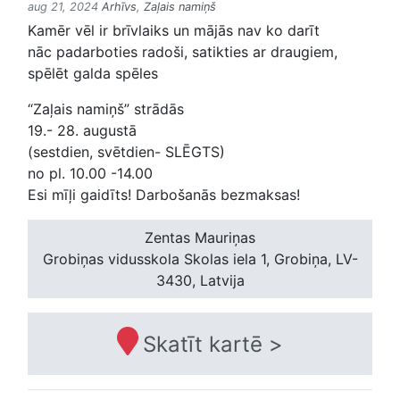
aug 21, 2024
Arhīvs
,
Zaļais namiņš
Kamēr vēl ir brīvlaiks un mājās nav ko darīt
nāc padarboties radoši, satikties ar draugiem,
spēlēt galda spēles
“Zaļais namiņš” strādās
19.- 28. augustā
(sestdien, svētdien- SLĒGTS)
no pl. 10.00 -14.00
Esi mīļi gaidīts! Darbošanās bezmaksas!
Zentas Mauriņas
Grobiņas vidusskola
Skolas iela 1, Grobiņa, LV-
3430, Latvija
Skatīt kartē >