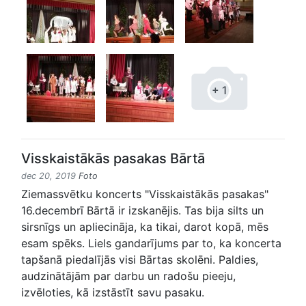
+ 1
Visskaistākās pasakas Bārtā
dec 20, 2019
Foto
Ziemassvētku koncerts "Visskaistākās pasakas"
16.decembrī Bārtā ir izskanējis. Tas bija silts un
sirsnīgs un apliecināja, ka tikai, darot kopā, mēs
esam spēks. Liels gandarījums par to, ka koncerta
tapšanā piedalījās visi Bārtas skolēni. Paldies,
audzinātājām par darbu un radošu pieeju,
izvēloties, kā izstāstīt savu pasaku.