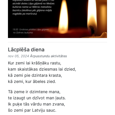
Lācplēša diena
nov 05, 2024
Ārpusstundu aktivitātes
Kur zemi lai krāšņāku rastu,
kam skaistākas dziesmas lai dzied,
kā zemi pie dzintara krasta,
kā zemi, kur ābeles zied.
Tā zeme ir dzimtene mana,
te izaugt un dzīvot man ļauts.
Ik puķe tās vārdu man zvana,
šo zemi par Latviju sauc.