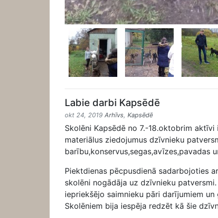
Labie darbi Kapsēdē
okt 24, 2019
Arhīvs
,
Kapsēdē
Skolēni Kapsēdē no 7.-18.oktobrim aktīvi 
materiālus ziedojumus dzīvnieku patversme
barību,konservus,segas,avīzes,pavadas u
Piektdienas pēcpusdienā sadarbojoties ar
skolēni nogādāja uz dzīvnieku patversmi.
iepriekšējo saimnieku pāri darījumiem un 
Skolēniem bija iespēja redzēt kā šie dzīv