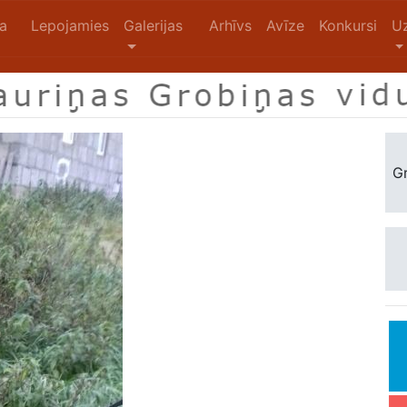
na
Lepojamies
Galerijas
Arhīvs
Avīze
Konkursi
U
Gr