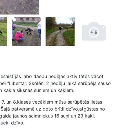
+ 8
iesaistījās labo daebu nedēļas aktivitātēs vācot
i "Liberta". Skolēni 2 nedēļu laikā sarūpēja sauso
n kakla siksnas suņiem un kaķiem.
 7. un 8.klases vecākiem mūsu sarūpētās lietas
 Šajā patversmē uz doto brīdi dzīvo,atgūstas no
gaida jaunos saimniekus 16 suņi un 29 kaķi.
nueki dzīvo.