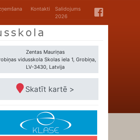
zņemšana
Kontakti
Salidojums
2026
Zentas Mauriņas
obiņas vidusskola
Skolas iela 1, Grobiņa,
LV-3430, Latvija
Skatīt kartē >