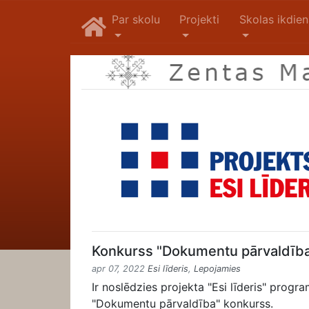
Par skolu
Projekti
Skolas ikdie
Konkurss "Dokumentu pārvaldīb
apr 07, 2022
Esi līderis
,
Lepojamies
Ir noslēdzies projekta "Esi līderis" pro
"Dokumentu pārvaldība" konkurss.