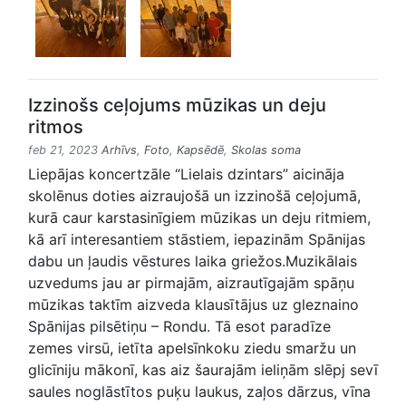
Izzinošs ceļojums mūzikas un deju
ritmos
feb 21, 2023
Arhīvs
,
Foto
,
Kapsēdē
,
Skolas soma
Liepājas koncertzāle “Lielais dzintars” aicināja
skolēnus doties aizraujošā un izzinošā ceļojumā,
kurā caur karstasinīgiem mūzikas un deju ritmiem,
kā arī interesantiem stāstiem, iepazinām Spānijas
dabu un ļaudis vēstures laika griežos.Muzikālais
uzvedums jau ar pirmajām, aizrautīgajām spāņu
mūzikas taktīm aizveda klausītājus uz gleznaino
Spānijas pilsētiņu – Rondu. Tā esot paradīze
zemes virsū, ietīta apelsīnkoku ziedu smaržu un
glicīniju mākonī, kas aiz šaurajām ieliņām slēpj sevī
saules noglāstītos puķu laukus, zaļos dārzus, vīna