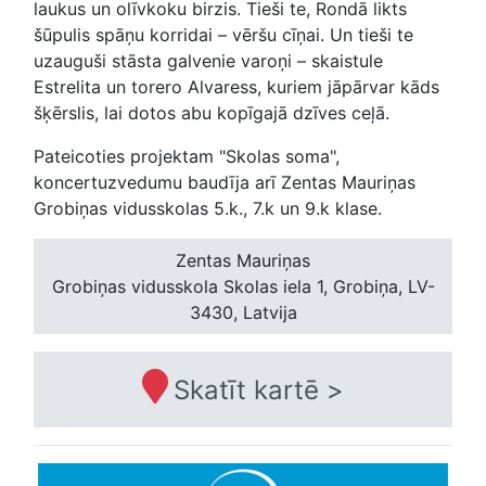
laukus un olīvkoku birzis. Tieši te, Rondā likts
šūpulis spāņu korridai – vēršu cīņai. Un tieši te
uzauguši stāsta galvenie varoņi – skaistule
Estrelita un torero Alvaress, kuriem jāpārvar kāds
šķērslis, lai dotos abu kopīgajā dzīves ceļā.
Pateicoties projektam "Skolas soma",
koncertuzvedumu baudīja arī Zentas Mauriņas
Grobiņas vidusskolas 5.k., 7.k un 9.k klase.
Zentas Mauriņas
Grobiņas vidusskola
Skolas iela 1, Grobiņa, LV-
3430, Latvija
Skatīt kartē >