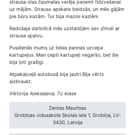
strausa olas čaumalas varēja paņemt līdzvešanai
uz mājām. Strausu apskate beidzās, un mēs gājām
pie būru kazām. Tur bija maziņi kazlēni.
Radošaja darbnīcā mēs uzstaisījām sev zīmuli ar
strausa spalvu.
Pusdienās mums uz lielas pannas uzcepa
kartupeļus. Man cepti kartupeļi negaršo, bet šie
bija ļoti grašīgi.
Atpakaļceļā autobusā bija jautri.Bija vērts
aizbraukt.
Viktorija Aļeksejeva, 7.c klase
Zentas Mauriņas
Grobiņas vidusskola
Skolas iela 1, Grobiņa, LV-
3430, Latvija