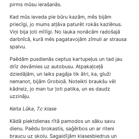
pirms mūsu ierašanās.
Kad mūs ieveda pie būru kazām, mēs bijām
priecīgi, jo mums atļāva paturēt rokās kazlēnus.
Viņi bija ļoti mīlīgi. No lauka nonācām radošajā
darbnīcā, kurā mēs pagatavojām zīmuli ar strausa
spalvu.
Paēdām pusdienās ceptus kartupeļus un tad jau
drīz devāmies uz autobusu. Atpakaļceļā
dziedājām, un laiks pagāja tik ātri, ka, gluži
nemanot, bijām Grobiņā. Noteikti braukšu vēl
kādreiz, jo man tur ļoti patika, un es daudz
uzzināju.
Keita Lūka, 7.c klase
Kādā piektdienas rītā pamodos un sāku savu
dienu. Paēdu brokastis, saģērbos un ar riteni
braucu uz skolu. Sagaidījām klasesbiedrus un