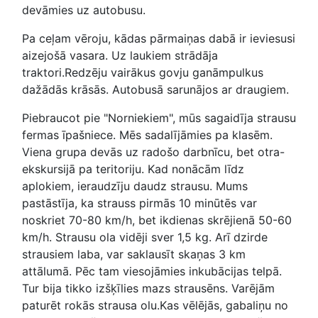
devāmies uz autobusu.
Pa ceļam vēroju, kādas pārmaiņas dabā ir ieviesusi
aizejošā vasara. Uz laukiem strādāja
traktori.Redzēju vairākus govju ganāmpulkus
dažādās krāsās. Autobusā sarunājos ar draugiem.
Piebraucot pie "Norniekiem", mūs sagaidīja strausu
fermas īpašniece. Mēs sadalījāmies pa klasēm.
Viena grupa devās uz radošo darbnīcu, bet otra-
ekskursijā pa teritoriju. Kad nonācām līdz
aplokiem, ieraudzīju daudz strausu. Mums
pastāstīja, ka strauss pirmās 10 minūtēs var
noskriet 70-80 km/h, bet ikdienas skrējienā 50-60
km/h. Strausu ola vidēji sver 1,5 kg. Arī dzirde
strausiem laba, var saklausīt skaņas 3 km
attālumā. Pēc tam viesojāmies inkubācijas telpā.
Tur bija tikko izšķīlies mazs strausēns. Varējām
paturēt rokās strausa olu.Kas vēlējās, gabaliņu no