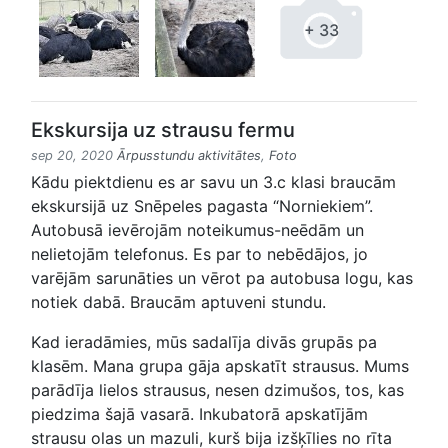
+ 33
Ekskursija uz strausu fermu
sep 20, 2020
Ārpusstundu aktivitātes
,
Foto
Kādu piektdienu es ar savu un 3.c klasi braucām
ekskursijā uz Snēpeles pagasta “Norniekiem”.
Autobusā ievērojām noteikumus-neēdām un
nelietojām telefonus. Es par to nebēdājos, jo
varējām sarunāties un vērot pa autobusa logu, kas
notiek dabā. Braucām aptuveni stundu.
Kad ieradāmies, mūs sadalīja divās grupās pa
klasēm. Mana grupa gāja apskatīt strausus. Mums
parādīja lielos strausus, nesen dzimušos, tos, kas
piedzima šajā vasarā. Inkubatorā apskatījām
strausu olas un mazuli, kurš bija izšķīlies no rīta