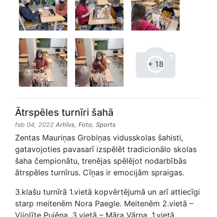
+ 18
Ātrspēles turnīri šahā
feb 04, 2022
Arhīvs
,
Foto
,
Sports
Zentas Mauriņas Grobiņas vidusskolas šahisti,
gatavojoties pavasarī izspēlēt tradicionālo skolas
šaha čempionātu, trenējas spēlējot nodarbībās
ātrspēles turnīrus. Cīņas ir emocijām spraigas.
3.klašu turnīrā 1.vietā kopvērtējumā un arī attiecīgi
starp meitenēm Nora Paegle. Meitenēm 2.vietā –
Vijolīte Pujēna, 3.vietā – Māra Vārna. 1.vietā