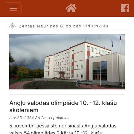
Angļu valodas olimpiāde 10. -12. klašu
skolēniem
nov 23, 2024
Arhīvs
,
Lepojamies
5.novembrī tiešsaistē norisinājās Angļu valodas
valsts 54.olimpiādes 2.kārta 10.-12. klašu