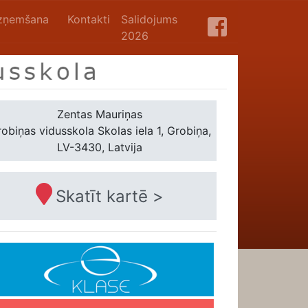
zņemšana
Kontakti
Salidojums
2026
Zentas Mauriņas
obiņas vidusskola
Skolas iela 1, Grobiņa,
LV-3430, Latvija
Skatīt kartē >