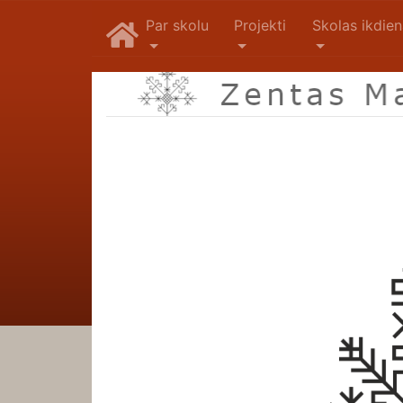
Par skolu
Projekti
Skolas ikdie