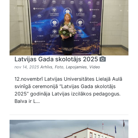
Latvijas Gada skolotājs 2025
nov 14, 2025
Arhīvs
,
Foto
,
Lepojamies
,
Video
12.novembrī Latvijas Universitātes Lielajā Aulā
svinīgā ceremonijā “Latvijas Gada skolotājs
2025” godināja Latvijas izcilākos pedagogus.
Balva ir L...