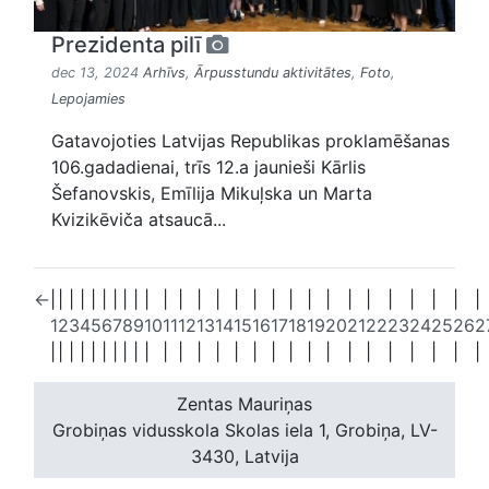
Prezidenta pilī
dec 13, 2024
Arhīvs
,
Ārpusstundu aktivitātes
,
Foto
,
Lepojamies
Gatavojoties Latvijas Republikas proklamēšanas
106.gadadienai, trīs 12.a jaunieši Kārlis
Šefanovskis, Emīlija Mikuļska un Marta
Kvizikēviča atsaucā...
←
|
|
|
|
|
|
|
|
|
|
|
|
|
|
|
|
|
|
|
|
|
|
|
|
|
|
|
1
2
3
4
5
6
7
8
9
10
11
12
13
14
15
16
17
18
19
20
21
22
23
24
25
26
2
|
|
|
|
|
|
|
|
|
|
|
|
|
|
|
|
|
|
|
|
|
|
|
|
|
|
|
Zentas Mauriņas
Grobiņas vidusskola
Skolas iela 1, Grobiņa, LV-
3430, Latvija