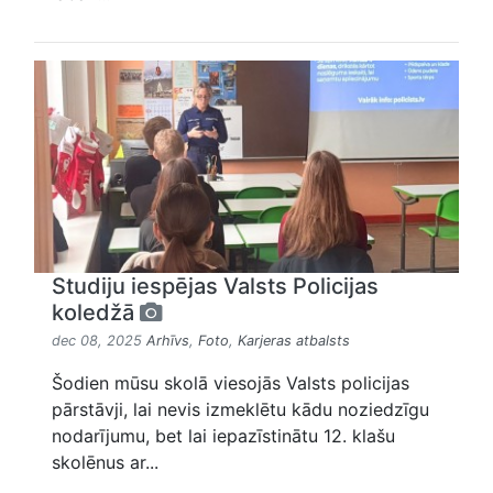
Studiju iespējas Valsts Policijas
koledžā
dec 08, 2025
Arhīvs
,
Foto
,
Karjeras atbalsts
Šodien mūsu skolā viesojās Valsts policijas
pārstāvji, lai nevis izmeklētu kādu noziedzīgu
nodarījumu, bet lai iepazīstinātu 12. klašu
skolēnus ar...