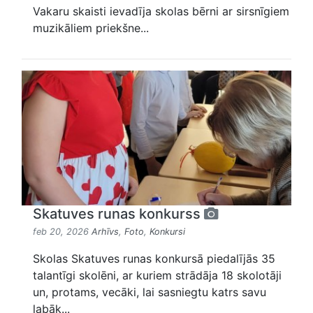
Vakaru skaisti ievadīja skolas bērni ar sirsnīgiem
muzikāliem priekšne...
Skatuves runas konkurss
feb 20, 2026
Arhīvs
,
Foto
,
Konkursi
Skolas Skatuves runas konkursā piedalījās 35
talantīgi skolēni, ar kuriem strādāja 18 skolotāji
un, protams, vecāki, lai sasniegtu katrs savu
labāk...