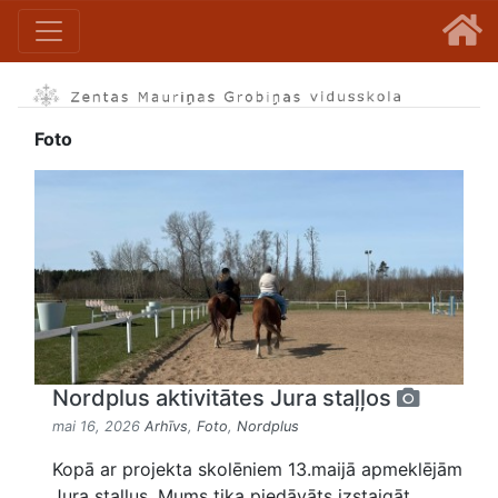
Foto
Nordplus aktivitātes Jura staļļos
mai 16, 2026
Arhīvs
,
Foto
,
Nordplus
Kopā ar projekta skolēniem 13.maijā apmeklējām
Jura staļļus. Mums tika piedāvāts izstaigāt