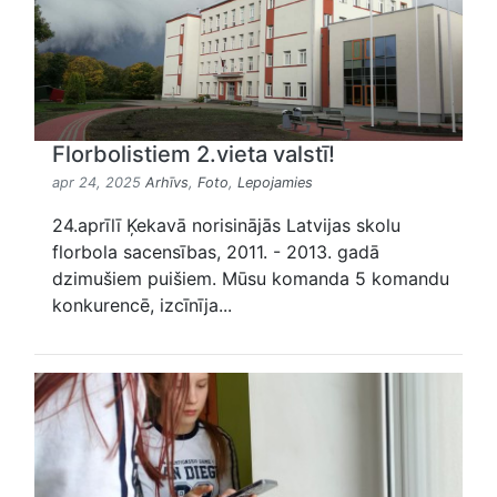
Florbolistiem 2.vieta valstī!
apr 24, 2025
Arhīvs
,
Foto
,
Lepojamies
24.aprīlī Ķekavā norisinājās Latvijas skolu
florbola sacensības, 2011. - 2013. gadā
dzimušiem puišiem. Mūsu komanda 5 komandu
konkurencē, izcīnīja...