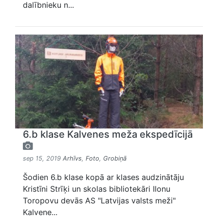
dalībnieku n...
6.b klase Kalvenes meža ekspedīcijā
sep 15, 2019
Arhīvs
,
Foto
,
Grobiņā
Šodien 6.b klase kopā ar klases audzinātāju
Kristīni Strīķi un skolas bibliotekāri Ilonu
Toropovu devās AS "Latvijas valsts meži"
Kalvene...