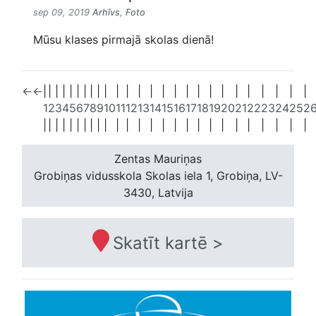
sep 09, 2019
Arhīvs
,
Foto
Mūsu klases pirmajā skolas dienā!
←
←
|
|
|
|
|
|
|
|
|
|
|
|
|
|
|
|
|
|
|
|
|
|
|
|
|
|
1
2
3
4
5
6
7
8
9
10
11
12
13
14
15
16
17
18
19
20
21
22
23
24
25
2
|
|
|
|
|
|
|
|
|
|
|
|
|
|
|
|
|
|
|
|
|
|
|
|
|
|
Zentas Mauriņas
Grobiņas vidusskola
Skolas iela 1, Grobiņa, LV-
3430, Latvija
Skatīt kartē >