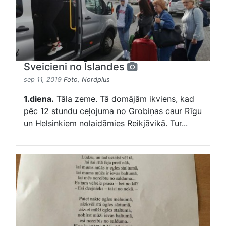
Sveicieni no Īslandes
sep 11, 2019
Foto
,
Nordplus
1.diena.
Tāla zeme. Tā domājām ikviens, kad
pēc 12 stundu ceļojuma no Grobiņas caur Rīgu
un Helsinkiem nolaidāmies Reikjāvikā. Tur...