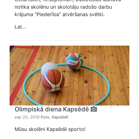
notika skolēnu un skolotāju radošo darbu
krājuma "Piederība" atvēršanas svētki.
Lat...
Olimpiskā diena Kapsēdē
sep 20, 2019
Foto
,
Kapsēdē
Mūsu skolēni Kapsēdē sporto!