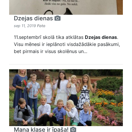
Dzejas dienas
sep 11, 2019
Foto
11.septembrī skolā tika atklātas
Dzejas dienas
.
Visu mēnesi ir ieplānoti visdažādākie pasākumi,
bet pirmais ir visus skolēnus un...
Mana klase ir īpaša!