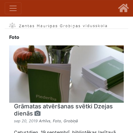
Foto
Grāmatas atvēršanas svētki Dzejas
dienās
sep 20, 2019
Arhīvs
,
Foto
,
Grobiņā
Ceturtdien, 19.septembrī, bibliotēkas lasītavā