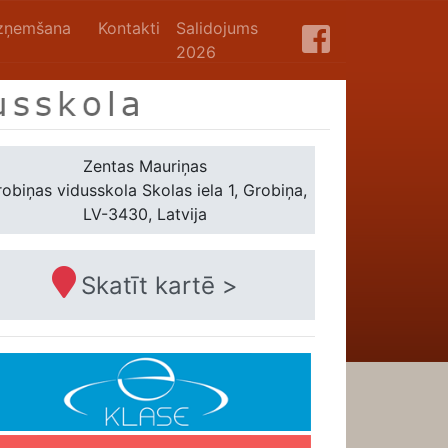
zņemšana
Kontakti
Salidojums
2026
Zentas Mauriņas
obiņas vidusskola
Skolas iela 1, Grobiņa,
LV-3430, Latvija
Skatīt kartē >