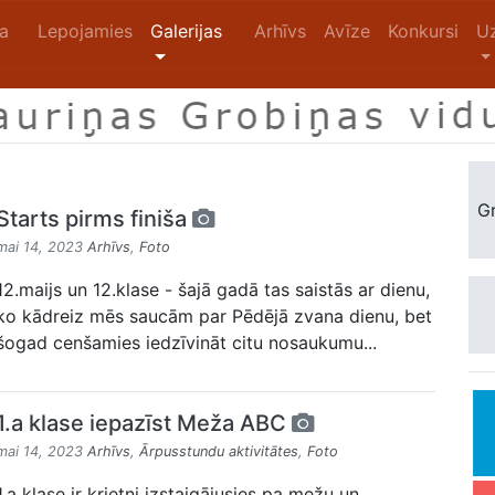
na
Lepojamies
Galerijas
Arhīvs
Avīze
Konkursi
U
Gr
Starts pirms finiša
mai 14, 2023
Arhīvs
,
Foto
12.maijs un 12.klase - šajā gadā tas saistās ar dienu,
ko kādreiz mēs saucām par Pēdējā zvana dienu, bet
šogad cenšamies iedzīvināt citu nosaukumu...
1.a klase iepazīst Meža ABC
mai 14, 2023
Arhīvs
,
Ārpusstundu aktivitātes
,
Foto
1.a klase ir krietni izstaigājusies pa mežu un