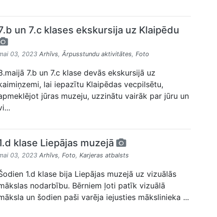
7.b un 7.c klases ekskursija uz Klaipēdu
mai 03, 2023
Arhīvs
,
Ārpusstundu aktivitātes
,
Foto
3.maijā 7.b un 7.c klase devās ekskursijā uz
kaimiņzemi, lai iepazītu Klaipēdas vecpilsētu,
apmeklējot jūras muzeju, uzzinātu vairāk par jūru un
vi...
1.d klase Liepājas muzejā
mai 03, 2023
Arhīvs
,
Foto
,
Karjeras atbalsts
Šodien 1.d klase bija Liepājas muzejā uz vizuālās
mākslas nodarbību. Bērniem ļoti patīk vizuālā
māksla un šodien paši varēja iejusties mākslinieka ...