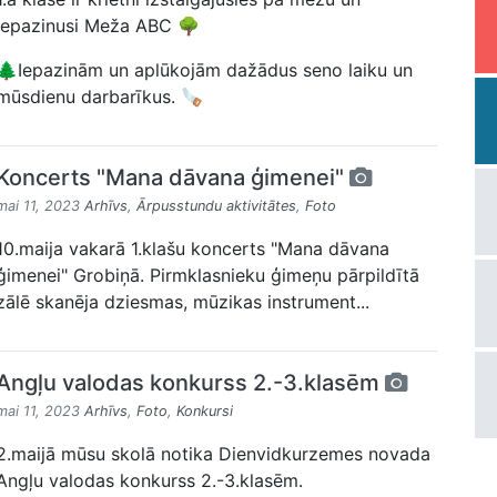
iepazinusi Meža ABC 🌳
🌲Iepazinām un aplūkojām dažādus seno laiku un
mūsdienu darbarīkus. 🪚
Koncerts "Mana dāvana ģimenei"
mai 11, 2023
Arhīvs
,
Ārpusstundu aktivitātes
,
Foto
10.maija vakarā 1.klašu koncerts "Mana dāvana
ģimenei" Grobiņā. Pirmklasnieku ģimeņu pārpildītā
zālē skanēja dziesmas, mūzikas instrument...
Angļu valodas konkurss 2.-3.klasēm
mai 11, 2023
Arhīvs
,
Foto
,
Konkursi
2.maijā mūsu skolā notika Dienvidkurzemes novada
Angļu valodas konkurss 2.-3.klasēm.