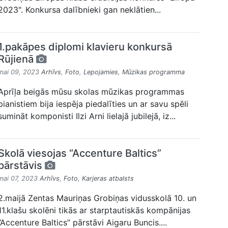
2023". Konkursa dalībnieki gan neklātien...
1.pakāpes diplomi klavieru konkursā
Rūjienā
mai 09, 2023
Arhīvs
,
Foto
,
Lepojamies
,
Mūzikas programma
Aprīļa beigās mūsu skolas mūzikas programmas
pianistiem bija iespēja piedalīties un ar savu spēli
sumināt komponisti Ilzi Arni lielajā jubilejā, iz...
Skolā viesojas “Accenture Baltics”
pārstāvis
mai 07, 2023
Arhīvs
,
Foto
,
Karjeras atbalsts
2.maijā Zentas Mauriņas Grobiņas vidusskolā 10. un
11.klašu skolēni tikās ar starptautiskās kompānijas
“Accenture Baltics” pārstāvi Aigaru Buncis....