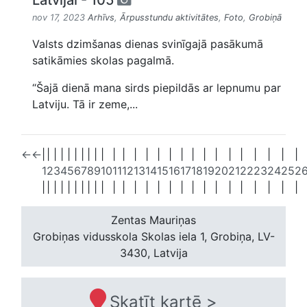
Latvijai - 105
nov 17, 2023
Arhīvs
,
Ārpusstundu aktivitātes
,
Foto
,
Grobiņā
Valsts dzimšanas dienas svinīgajā pasākumā
satikāmies skolas pagalmā.
“Šajā dienā mana sirds piepildās ar lepnumu par
Latviju. Tā ir zeme,...
←
←
|
|
|
|
|
|
|
|
|
|
|
|
|
|
|
|
|
|
|
|
|
|
|
|
|
|
1
2
3
4
5
6
7
8
9
10
11
12
13
14
15
16
17
18
19
20
21
22
23
24
25
2
|
|
|
|
|
|
|
|
|
|
|
|
|
|
|
|
|
|
|
|
|
|
|
|
|
|
Zentas Mauriņas
Grobiņas vidusskola
Skolas iela 1, Grobiņa, LV-
3430, Latvija
Skatīt kartē >