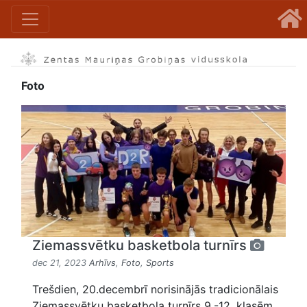
Foto
Ziemassvētku basketbola turnīrs
dec 21, 2023
Arhīvs
,
Foto
,
Sports
Trešdien, 20.decembrī norisinājās tradicionālais
Ziemassvētku basketbola turnīrs 9.-12. klasēm.