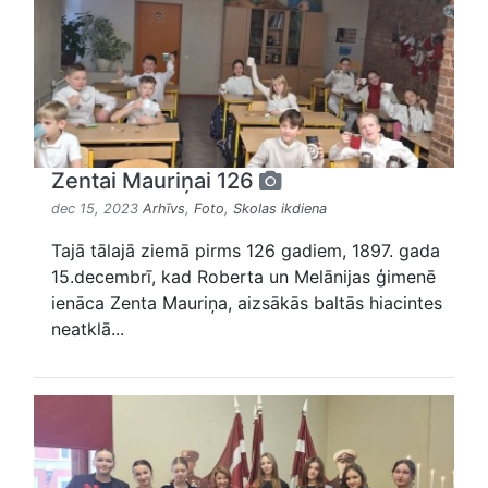
Zentai Mauriņai 126
dec 15, 2023
Arhīvs
,
Foto
,
Skolas ikdiena
Tajā tālajā ziemā pirms 126 gadiem, 1897. gada
15.decembrī, kad Roberta un Melānijas ģimenē
ienāca Zenta Mauriņa, aizsākās baltās hiacintes
neatklā...