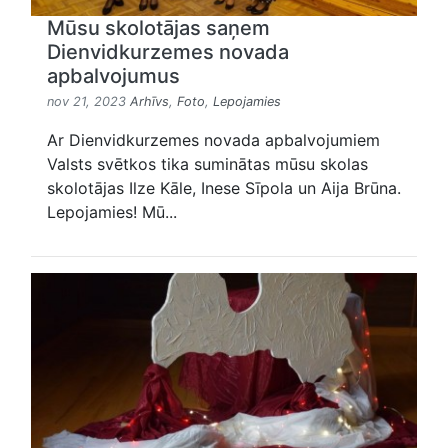
Mūsu skolotājas saņem
Dienvidkurzemes novada
apbalvojumus
nov 21, 2023
Arhīvs
,
Foto
,
Lepojamies
Ar Dienvidkurzemes novada apbalvojumiem
Valsts svētkos tika suminātas mūsu skolas
skolotājas Ilze Kāle, Inese Sīpola un Aija Brūna.
Lepojamies! Mū...