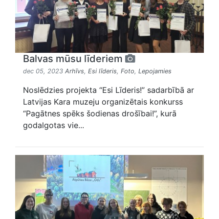
Balvas mūsu līderiem
dec 05, 2023
Arhīvs
,
Esi līderis
,
Foto
,
Lepojamies
Noslēdzies projekta “Esi Līderis!” sadarbībā ar
Latvijas Kara muzeju organizētais konkurss
“Pagātnes spēks šodienas drošībai!”, kurā
godalgotas vie...