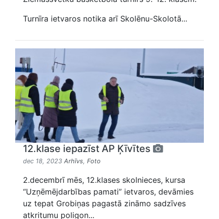
Turnīra ietvaros notika arī Skolēnu-Skolotā...
12.klase iepazīst AP Ķīvītes
dec 18, 2023
Arhīvs
,
Foto
2.decembrī mēs, 12.klases skolnieces, kursa
“Uzņēmējdarbības pamati” ietvaros, devāmies
uz tepat Grobiņas pagastā zināmo sadzīves
atkritumu poligon...