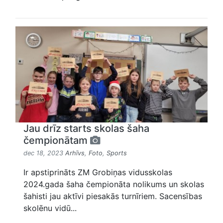
Jau drīz starts skolas šaha
čempionātam
dec 18, 2023
Arhīvs
,
Foto
,
Sports
Ir apstiprināts ZM Grobiņas vidusskolas
2024.gada šaha čempionāta nolikums un skolas
šahisti jau aktīvi piesakās turnīriem. Sacensības
skolēnu vidū...