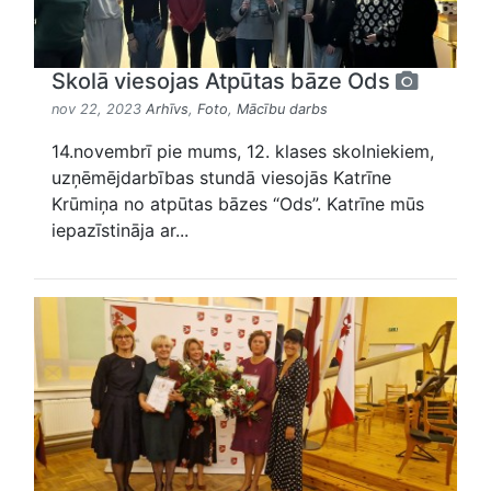
Skolā viesojas Atpūtas bāze Ods
nov 22, 2023
Arhīvs
,
Foto
,
Mācību darbs
14.novembrī pie mums, 12. klases skolniekiem,
uzņēmējdarbības stundā viesojās Katrīne
Krūmiņa no atpūtas bāzes “Ods”. Katrīne mūs
iepazīstināja ar...