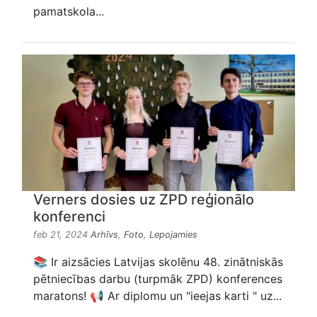
pamatskola...
Verners dosies uz ZPD reģionālo
konferenci
feb 21, 2024
Arhīvs
,
Foto
,
Lepojamies
📚 Ir aizsācies Latvijas skolēnu 48. zinātniskās
pētniecības darbu (turpmāk ZPD) konferences
maratons! 📢 Ar diplomu un "ieejas karti " uz...