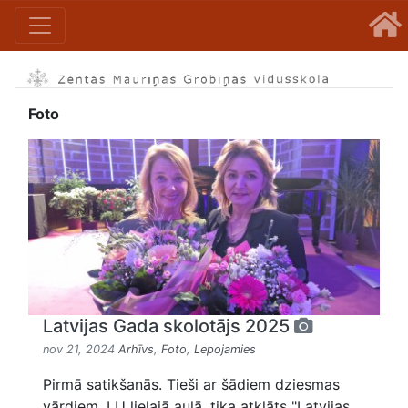
Foto
Latvijas Gada skolotājs 2025
nov 21, 2024
Arhīvs
,
Foto
,
Lepojamies
Pirmā satikšanās. Tieši ar šādiem dziesmas
vārdiem, LU lielajā aulā, tika atklāts "Latvijas