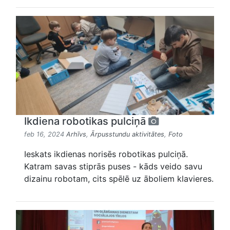
Ikdiena robotikas pulciņā
feb 16, 2024
Arhīvs
,
Ārpusstundu aktivitātes
,
Foto
Ieskats ikdienas norisēs robotikas pulciņā.
Katram savas stiprās puses - kāds veido savu
dizainu robotam, cits spēlē uz āboliem klavieres.