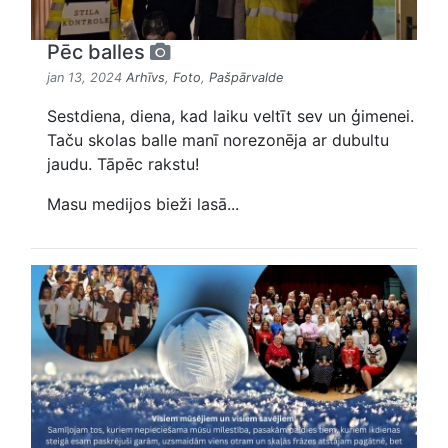
Pēc balles
jan 13, 2024
Arhīvs
,
Foto
,
Pašpārvalde
Sestdiena, diena, kad laiku veltīt sev un ģimenei.
Taču skolas balle manī norezonēja ar dubultu
jaudu. Tāpēc rakstu!
Masu medijos bieži lasā...