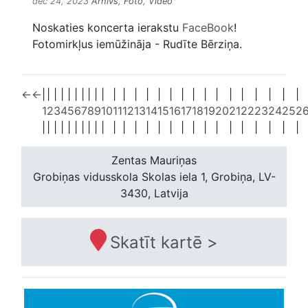
dec 24, 2023
Arhīvs
,
Foto
,
Video
Noskaties koncerta ierakstu
FaceBook
!
Fotomirkļus iemūžināja - Rudīte Bērziņa.
←
←
|
|
|
|
|
|
|
|
|
|
|
|
|
|
|
|
|
|
|
|
|
|
|
|
|
|
1
2
3
4
5
6
7
8
9
10
11
12
13
14
15
16
17
18
19
20
21
22
23
24
25
2
|
|
|
|
|
|
|
|
|
|
|
|
|
|
|
|
|
|
|
|
|
|
|
|
|
|
Zentas Mauriņas
Grobiņas vidusskola
Skolas iela 1, Grobiņa, LV-
3430, Latvija
Skatīt kartē >