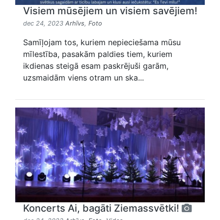
Visiem mūsējiem un visiem savējiem!
dec 24, 2023
Arhīvs
,
Foto
Samīļojam tos, kuriem nepieciešama mūsu
mīlestība, pasakām paldies tiem, kuriem
ikdienas steigā esam paskrējuši garām,
uzsmaidām viens otram un ska...
Koncerts Ai, bagāti Ziemassvētki!