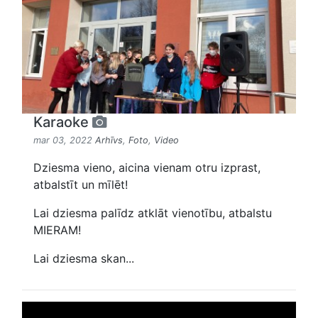
Karaoke
mar 03, 2022
Arhīvs
,
Foto
,
Video
Dziesma vieno, aicina vienam otru izprast,
atbalstīt un mīlēt!
Lai dziesma palīdz atklāt vienotību, atbalstu
MIERAM!
Lai dziesma skan...