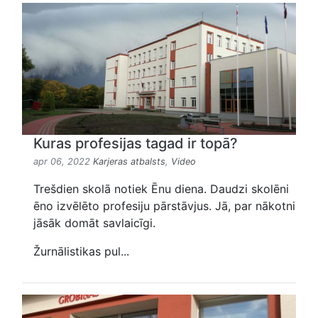
Kuras profesijas tagad ir topā?
apr 06, 2022
Karjeras atbalsts
,
Video
Trešdien skolā notiek Ēnu diena. Daudzi skolēni
ēno izvēlēto profesiju pārstāvjus. Jā, par nākotni
jāsāk domāt savlaicīgi.
Žurnālistikas pul...