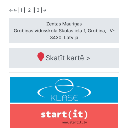
←
←
|
1
|
|
2
|
|
3
|
→
Zentas Mauriņas
Grobiņas vidusskola
Skolas iela 1, Grobiņa, LV-
3430, Latvija
Skatīt kartē >