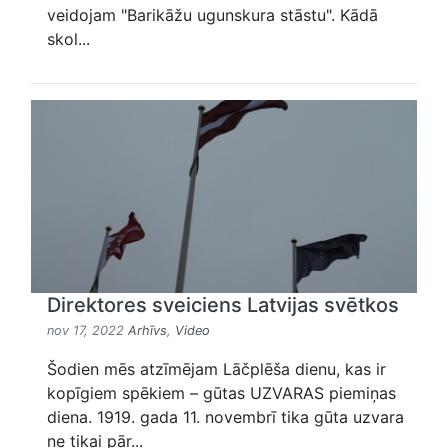
veidojam "Barikāžu ugunskura stāstu". Kādā
skol...
Direktores sveiciens Latvijas svētkos
nov 17, 2022
Arhīvs
,
Video
Šodien mēs atzīmējam Lāčplēša dienu, kas ir
kopīgiem spēkiem – gūtas UZVARAS piemiņas
diena. 1919. gada 11. novembrī tika gūta uzvara
ne tikai pār...