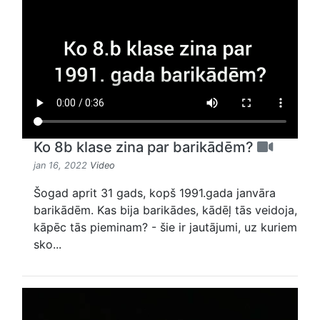
Ko 8b klase zina par barikādēm?
jan 16, 2022
Video
Šogad aprit 31 gads, kopš 1991.gada janvāra
barikādēm. Kas bija barikādes, kādēļ tās veidoja,
kāpēc tās pieminam? - šie ir jautājumi, uz kuriem
sko...