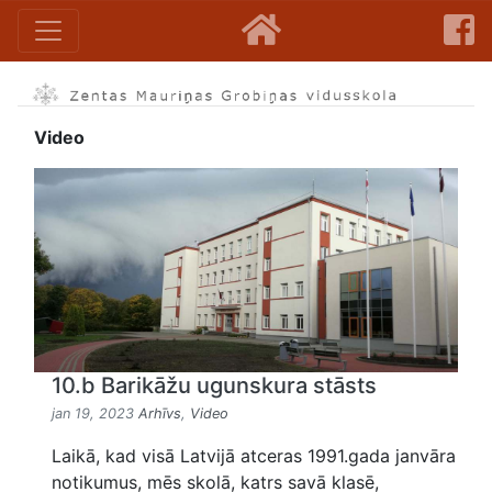
Video
10.b Barikāžu ugunskura stāsts
jan 19, 2023
Arhīvs
,
Video
Laikā, kad visā Latvijā atceras 1991.gada janvāra
notikumus, mēs skolā, katrs savā klasē,