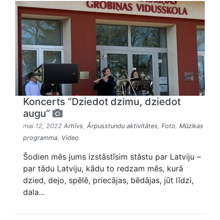
Koncerts “Dziedot dzimu, dziedot
augu”
mai 12, 2022
Arhīvs
,
Ārpusstundu aktivitātes
,
Foto
,
Mūzikas
programma
,
Video
Šodien mēs jums izstāstīsim stāstu par Latviju –
par tādu Latviju, kādu to redzam mēs, kurā
dzied, dejo, spēlē, priecājas, bēdājas, jūt līdzi,
dala...