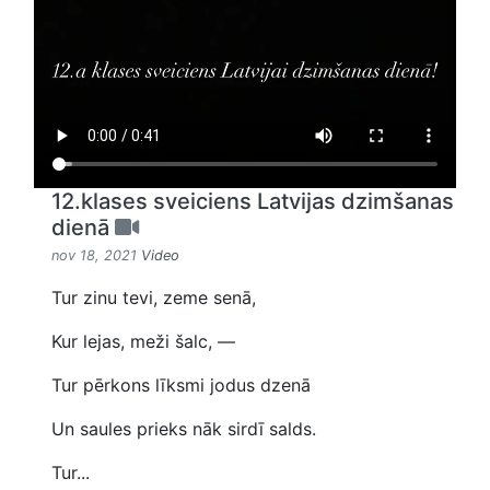
12.klases sveiciens Latvijas dzimšanas
dienā
nov 18, 2021
Video
Tur zinu tevi, zeme senā,
Kur lejas, meži šalc, —
Tur pērkons līksmi jodus dzenā
Un saules prieks nāk sirdī salds.
Tur...