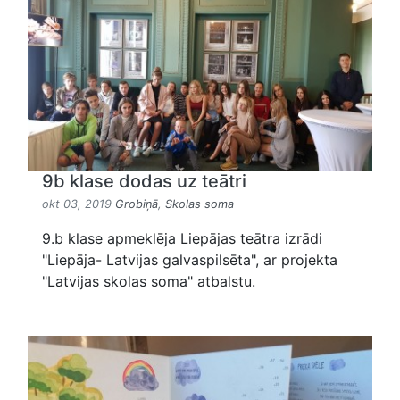
9b klase dodas uz teātri
okt 03, 2019
Grobiņā
,
Skolas soma
9.b klase apmeklēja Liepājas teātra izrādi
"Liepāja- Latvijas galvaspilsēta", ar projekta
"Latvijas skolas soma" atbalstu.