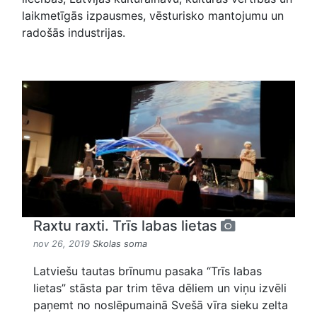
laikmetīgās izpausmes, vēsturisko mantojumu un
radošās industrijas.
Raxtu raxti. Trīs labas lietas
nov 26, 2019
Skolas soma
Latviešu tautas brīnumu pasaka “Trīs labas
lietas” stāsta par trim tēva dēliem un viņu izvēli
paņemt no noslēpumainā Svešā vīra sieku zelta