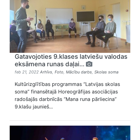
Gatavojoties 9.klases latviešu valodas
eksāmena runas daļai…
feb 21, 2022
Arhīvs
,
Foto
,
Mācību darbs
,
Skolas soma
Kultūrizglītības programmas “Latvijas skolas
soma” finansētajā Horeogrāfijas asociācijas
radošajās darbnīcās “Mana runa pārliecina”
9.klašu jaunieš...