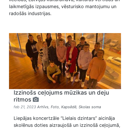
laikmetīgās izpausmes, vēsturisko mantojumu un
radošās industrijas.
Izzinošs ceļojums mūzikas un deju
ritmos
feb 21, 2023
Arhīvs
,
Foto
,
Kapsēdē
,
Skolas soma
Liepājas koncertzāle “Lielais dzintars” aicināja
skolēnus doties aizraujošā un izzinošā ceļojumā,