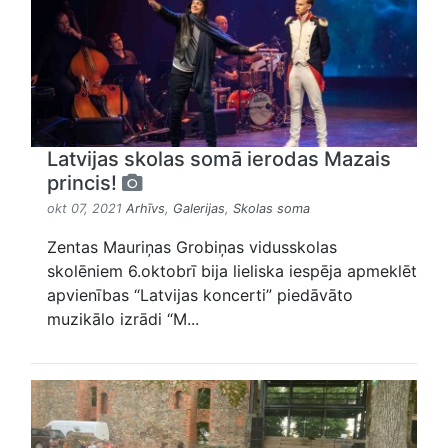
Latvijas skolas somā ierodas Mazais
princis!
okt 07, 2021
Arhīvs
,
Galerijas
,
Skolas soma
Zentas Mauriņas Grobiņas vidusskolas
skolēniem 6.oktobrī bija lieliska iespēja apmeklēt
apvienības “Latvijas koncerti” piedāvāto
muzikālo izrādi “M...