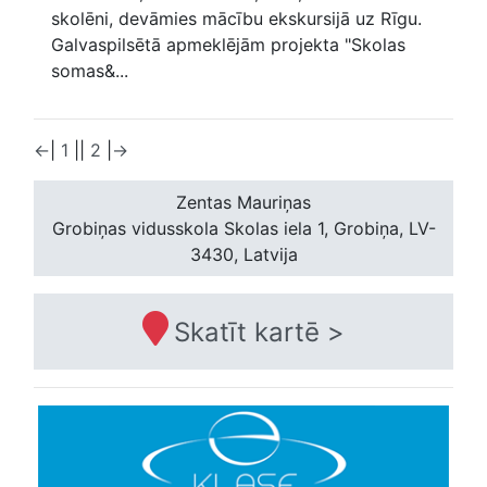
skolēni, devāmies mācību ekskursijā uz Rīgu.
Galvaspilsētā apmeklējām projekta "Skolas
somas&...
←
|
1
|
|
2
|
→
Zentas Mauriņas
Grobiņas vidusskola
Skolas iela 1, Grobiņa, LV-
3430, Latvija
Skatīt kartē >