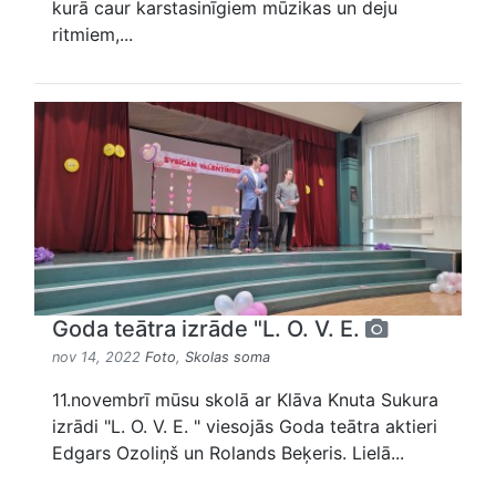
kurā caur karstasinīgiem mūzikas un deju
ritmiem,...
Goda teātra izrāde "L. O. V. E.
nov 14, 2022
Foto
,
Skolas soma
11.novembrī mūsu skolā ar Klāva Knuta Sukura
izrādi "L. O. V. E. " viesojās Goda teātra aktieri
Edgars Ozoliņš un Rolands Beķeris. Lielā...