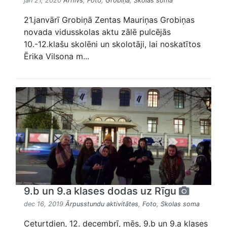
jan 21, 2020
Arhīvs
,
Foto
,
Grobiņā
,
Skolas soma
21.janvārī Grobiņā Zentas Mauriņas Grobiņas
novada vidusskolas aktu zālē pulcējās
10.-12.klašu skolēni un skolotāji, lai noskatītos
Ērika Vilsona m...
9.b un 9.a klases dodas uz Rīgu
dec 16, 2019
Ārpusstundu aktivitātes
,
Foto
,
Skolas soma
Ceturtdien, 12. decembrī, mēs, 9.b un 9.a klases