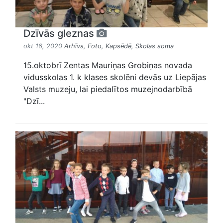
Dzīvās gleznas
okt 16, 2020
Arhīvs
,
Foto
,
Kapsēdē
,
Skolas soma
15.oktobrī Zentas Mauriņas Grobiņas novada
vidusskolas 1. k klases skolēni devās uz Liepājas
Valsts muzeju, lai piedalītos muzejnodarbībā
"Dzī...