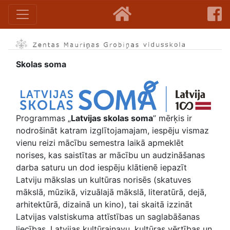
Skolas soma
Programmas „
Latvijas skolas soma
” mērķis ir
nodrošināt katram izglītojamajam, iespēju vismaz
vienu reizi mācību semestra laikā apmeklēt
norises, kas saistītas ar mācību un audzināšanas
darba saturu un dod iespēju klātienē iepazīt
Latviju mākslas un kultūras norisēs (skatuves
mākslā, mūzikā, vizuālajā mākslā, literatūrā, dejā,
arhitektūrā, dizainā un kino), tai skaitā izzināt
Latvijas valstiskuma attīstības un saglabāšanas
liecības, Latvijas kultūrainavu, kultūras vērtības un