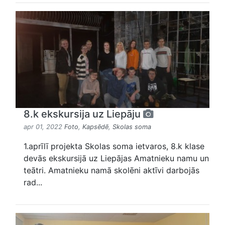
8.k ekskursija uz Liepāju
apr 01, 2022
Foto
,
Kapsēdē
,
Skolas soma
1.aprīlī projekta Skolas soma ietvaros, 8.k klase
devās ekskursijā uz Liepājas Amatnieku namu un
teātri. Amatnieku namā skolēni aktīvi darbojās
rad...