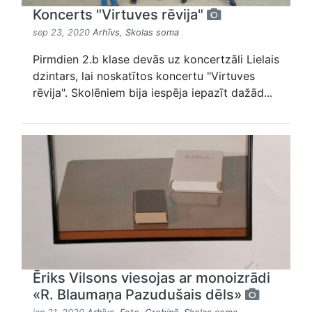
Koncerts "Virtuves rēvija"
sep 23, 2020
Arhīvs
,
Skolas soma
Pirmdien 2.b klase devās uz koncertzāli Lielais
dzintars, lai noskatītos koncertu "Virtuves
rēvija". Skolēniem bija iespēja iepazīt dažād...
Ēriks Vilsons viesojas ar monoizrādi
«R. Blaumaņa Pazudušais dēls»