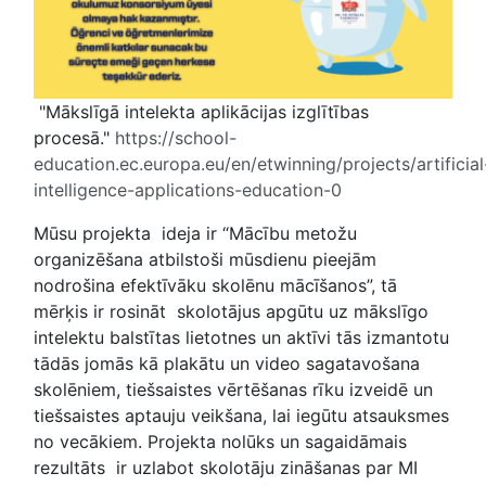
"Mākslīgā intelekta aplikācijas izglītības
procesā."
https://school-
education.ec.europa.eu/en/etwinning/projects/artificial
intelligence-applications-education-0
Mūsu projekta ideja ir “Mācību metožu
organizēšana atbilstoši mūsdienu pieejām
nodrošina efektīvāku skolēnu mācīšanos”, tā
mērķis ir rosināt skolotājus apgūtu uz mākslīgo
intelektu balstītas lietotnes un aktīvi tās izmantotu
tādās jomās kā plakātu un video sagatavošana
skolēniem, tiešsaistes vērtēšanas rīku izveidē un
tiešsaistes aptauju veikšana, lai iegūtu atsauksmes
no vecākiem. Projekta nolūks un sagaidāmais
rezultāts ir uzlabot skolotāju zināšanas par MI