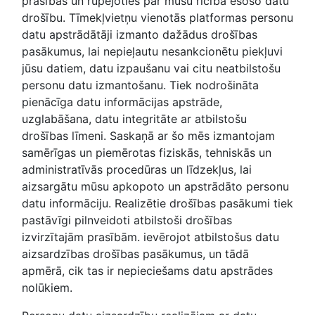
prasības un rūpējoties par mūsu rīcībā esošo datu
drošību. Tīmekļvietņu vienotās platformas personu
datu apstrādātāji izmanto dažādus drošības
pasākumus, lai nepieļautu nesankcionētu piekļuvi
jūsu datiem, datu izpaušanu vai citu neatbilstošu
personu datu izmantošanu. Tiek nodrošināta
pienācīga datu informācijas apstrāde,
uzglabāšana, datu integritāte ar atbilstošu
drošības līmeni. Saskaņā ar šo mēs izmantojam
samērīgas un piemērotas fiziskās, tehniskās un
administratīvās procedūras un līdzekļus, lai
aizsargātu mūsu apkopoto un apstrādāto personu
datu informāciju. Realizētie drošības pasākumi tiek
pastāvīgi pilnveidoti atbilstoši drošības
izvirzītajām prasībām. ievērojot atbilstošus datu
aizsardzības drošības pasākumus, un tādā
apmērā, cik tas ir nepieciešams datu apstrādes
nolūkiem.