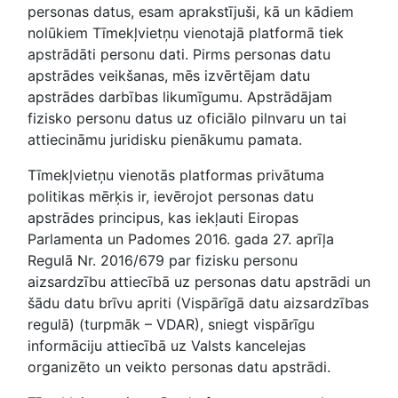
personas datus, esam aprakstījuši, kā un kādiem
nolūkiem Tīmekļvietņu vienotajā platformā tiek
apstrādāti personu dati. Pirms personas datu
apstrādes veikšanas, mēs izvērtējam datu
apstrādes darbības likumīgumu. Apstrādājam
fizisko personu datus uz oficiālo pilnvaru un tai
attiecināmu juridisku pienākumu pamata.
Tīmekļvietņu vienotās platformas privātuma
politikas mērķis ir, ievērojot personas datu
apstrādes principus, kas iekļauti Eiropas
Parlamenta un Padomes 2016. gada 27. aprīļa
Regulā Nr. 2016/679 par fizisku personu
aizsardzību attiecībā uz personas datu apstrādi un
šādu datu brīvu apriti (Vispārīgā datu aizsardzības
regulā) (turpmāk – VDAR), sniegt vispārīgu
informāciju attiecībā uz Valsts kancelejas
organizēto un veikto personas datu apstrādi.