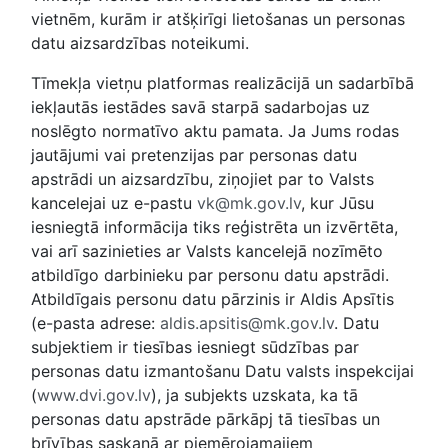
vietnēm, kurām ir atšķirīgi lietošanas un personas
datu aizsardzības noteikumi.
Tīmekļa vietņu platformas realizācijā un sadarbībā
iekļautās iestādes savā starpā sadarbojas uz
noslēgto normatīvo aktu pamata. Ja Jums rodas
jautājumi vai pretenzijas par personas datu
apstrādi un aizsardzību, ziņojiet par to Valsts
kancelejai uz e-pastu
vk@mk.gov.lv
, kur Jūsu
iesniegtā informācija tiks reģistrēta un izvērtēta,
vai arī sazinieties ar Valsts kancelejā nozīmēto
atbildīgo darbinieku par personu datu apstrādi.
Atbildīgais personu datu pārzinis ir Aldis Apsītis
(e-pasta adrese:
aldis.apsitis@mk.gov.lv
. Datu
subjektiem ir tiesības iesniegt sūdzības par
personas datu izmantošanu Datu valsts inspekcijai
(
www.dvi.gov.lv
), ja subjekts uzskata, ka tā
personas datu apstrāde pārkāpj tā tiesības un
brīvības saskaņā ar piemērojamajiem