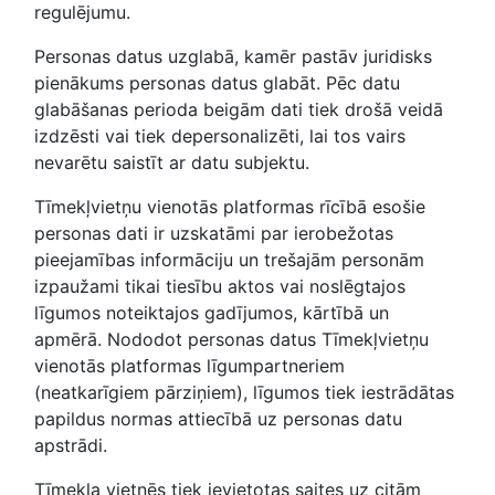
regulējumu.
Personas datus uzglabā, kamēr pastāv juridisks
pienākums personas datus glabāt. Pēc datu
glabāšanas perioda beigām dati tiek drošā veidā
izdzēsti vai tiek depersonalizēti, lai tos vairs
nevarētu saistīt ar datu subjektu.
Tīmekļvietņu vienotās platformas rīcībā esošie
personas dati ir uzskatāmi par ierobežotas
pieejamības informāciju un trešajām personām
izpaužami tikai tiesību aktos vai noslēgtajos
līgumos noteiktajos gadījumos, kārtībā un
apmērā. Nododot personas datus Tīmekļvietņu
vienotās platformas līgumpartneriem
(neatkarīgiem pārziņiem), līgumos tiek iestrādātas
papildus normas attiecībā uz personas datu
apstrādi.
Tīmekļa vietnēs tiek ievietotas saites uz citām