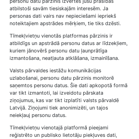
personu datu pārzinis izvērtēs jūsu prasības
atbilstoši savām tiesiskajām interesēm. Ja
personas dati vairs nav nepieciešami iepriekš
noteiktajiem apstrādes mērķiem, tie tiks dzēsti.
Tīmekļvietņu vienotās platformas pārzinis ir
atbildīgs un apstrādā personu datus ar līdzekļiem,
kuriem jānovērš personu datu ļaunprātīga
izmantošana, neatļauta atklāšana, izmainīšana.
Valsts pārvaldes iestāžu komunikācijas
uzlabošanai, personu datu pārzinis monitorē
saņemtos personu datus. Šie dati apkopotā formā
var tikt izmantoti, lai izveidotu pārskata
ziņojumus, kas var tikt izplatīti valsts pārvaldē
Latvijā. Ziņojumi tiek anonimizēti, un tajos
neiekļauj personu datus.
Tīmekļvietņu vienotajā platformā pieejami
reģistrēto un publisko lietotāju piekļuves dati,