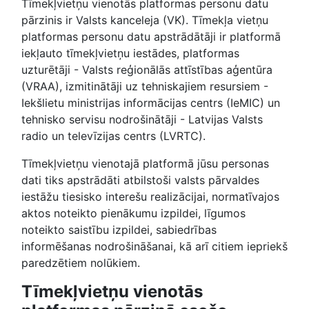
Tīmekļvietņu vienotās platformas personu datu
pārzinis ir Valsts kanceleja (VK). Tīmekļa vietņu
platformas personu datu apstrādātāji ir platformā
iekļauto tīmekļvietņu iestādes, platformas
uzturētāji - Valsts reģionālās attīstības aģentūra
(VRAA), izmitinātāji uz tehniskajiem resursiem -
Iekšlietu ministrijas informācijas centrs (IeMIC) un
tehnisko servisu nodrošinātāji - Latvijas Valsts
radio un televīzijas centrs (LVRTC).
Tīmekļvietņu vienotajā platformā jūsu personas
dati tiks apstrādāti atbilstoši valsts pārvaldes
iestāžu tiesisko interešu realizācijai, normatīvajos
aktos noteikto pienākumu izpildei, līgumos
noteikto saistību izpildei, sabiedrības
informēšanas nodrošināšanai, kā arī citiem iepriekš
paredzētiem nolūkiem.
Tīmekļvietņu vienotās