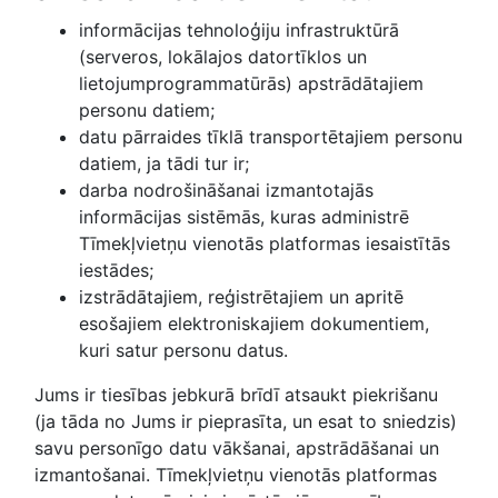
informācijas tehnoloģiju infrastruktūrā
(serveros, lokālajos datortīklos un
lietojumprogrammatūrās) apstrādātajiem
personu datiem;
datu pārraides tīklā transportētajiem personu
datiem, ja tādi tur ir;
darba nodrošināšanai izmantotajās
informācijas sistēmās, kuras administrē
Tīmekļvietņu vienotās platformas iesaistītās
iestādes;
izstrādātajiem, reģistrētajiem un apritē
esošajiem elektroniskajiem dokumentiem,
kuri satur personu datus.
Jums ir tiesības jebkurā brīdī atsaukt piekrišanu
(ja tāda no Jums ir pieprasīta, un esat to sniedzis)
savu personīgo datu vākšanai, apstrādāšanai un
izmantošanai. Tīmekļvietņu vienotās platformas