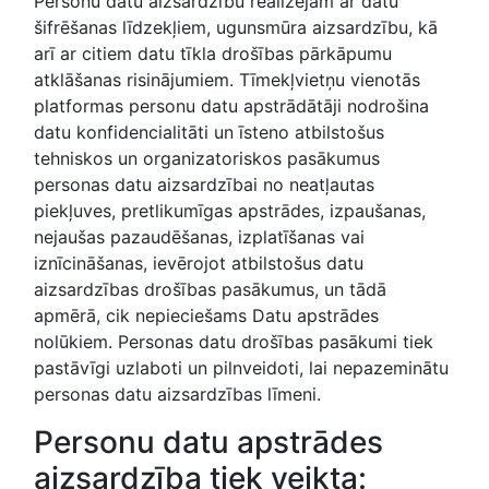
Personu datu aizsardzību realizējam ar datu
šifrēšanas līdzekļiem, ugunsmūra aizsardzību, kā
arī ar citiem datu tīkla drošības pārkāpumu
atklāšanas risinājumiem. Tīmekļvietņu vienotās
platformas personu datu apstrādātāji nodrošina
datu konfidencialitāti un īsteno atbilstošus
tehniskos un organizatoriskos pasākumus
personas datu aizsardzībai no neatļautas
piekļuves, pretlikumīgas apstrādes, izpaušanas,
nejaušas pazaudēšanas, izplatīšanas vai
iznīcināšanas, ievērojot atbilstošus datu
aizsardzības drošības pasākumus, un tādā
apmērā, cik nepieciešams Datu apstrādes
nolūkiem. Personas datu drošības pasākumi tiek
pastāvīgi uzlaboti un pilnveidoti, lai nepazeminātu
personas datu aizsardzības līmeni.
Personu datu apstrādes
aizsardzība tiek veikta: