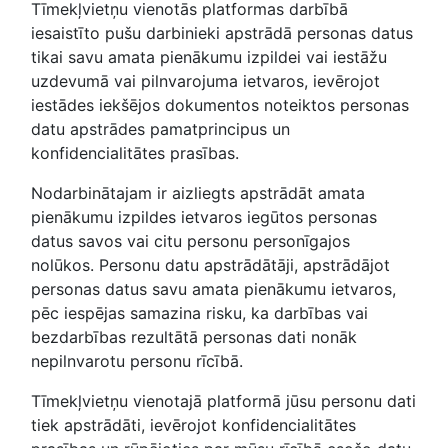
Tīmekļvietņu vienotās platformas darbībā
iesaistīto pušu darbinieki apstrādā personas datus
tikai savu amata pienākumu izpildei vai iestāžu
uzdevumā vai pilnvarojuma ietvaros, ievērojot
iestādes iekšējos dokumentos noteiktos personas
datu apstrādes pamatprincipus un
konfidencialitātes prasības.
Nodarbinātajam ir aizliegts apstrādāt amata
pienākumu izpildes ietvaros iegūtos personas
datus savos vai citu personu personīgajos
nolūkos. Personu datu apstrādātāji, apstrādājot
personas datus savu amata pienākumu ietvaros,
pēc iespējas samazina risku, ka darbības vai
bezdarbības rezultātā personas dati nonāk
nepilnvarotu personu rīcībā.
Tīmekļvietņu vienotajā platformā jūsu personu dati
tiek apstrādāti, ievērojot konfidencialitātes