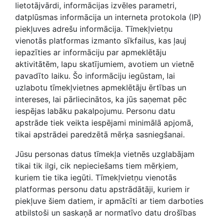
lietotājvārdi, informācijas izvēles parametri,
datplūsmas informācija un interneta protokola (IP)
piekļuves adrešu informācija. Tīmekļvietņu
vienotās platformas izmanto sīkfailus, kas ļauj
iepazīties ar informāciju par apmeklētāju
aktivitātēm, lapu skatījumiem, avotiem un vietnē
pavadīto laiku. Šo informāciju iegūstam, lai
uzlabotu tīmekļvietnes apmeklētāju ērtības un
intereses, lai pārliecinātos, ka jūs saņemat pēc
iespējas labāku pakalpojumu. Personu datu
apstrāde tiek veikta iespējami minimālā apjomā,
tikai apstrādei paredzētā mērķa sasniegšanai.
Jūsu personas datus tīmekļa vietnēs uzglabājam
tikai tik ilgi, cik nepieciešams tiem mērķiem,
kuriem tie tika iegūti. Tīmekļvietņu vienotās
platformas personu datu apstrādātāji, kuriem ir
piekļuve šiem datiem, ir apmācīti ar tiem darboties
atbilstoši un saskaņā ar normatīvo datu drošības