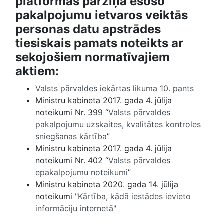
platformas pārziņā esošo
pakalpojumu ietvaros veiktās
personas datu apstrādes
tiesiskais pamats noteikts ar
sekojošiem normatīvajiem
aktiem:
Valsts pārvaldes iekārtas likuma 10. pants
Ministru kabineta 2017. gada 4. jūlija
noteikumi Nr. 399 “
Valsts pārvaldes
pakalpojumu uzskaites, kvalitātes kontroles
sniegšanas kārtība
”
Ministru kabineta 2017. gada 4. jūlija
noteikumi Nr. 402 “
Valsts pārvaldes
epakalpojumu noteikumi
”
Ministru kabineta 2020. gada 14. jūlija
noteikumi
"Kārtība, kādā iestādes ievieto
informāciju internetā"