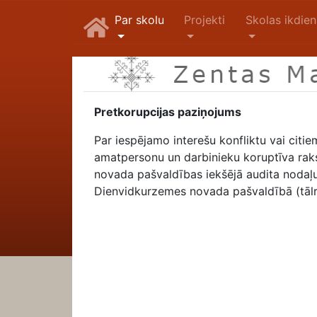
Par skolu
Projekti
Skolas ikdie
Pretkorupcijas paziņojums
Par iespējamo interešu konfliktu vai cit
amatpersonu un darbinieku koruptīva ra
novada pašvaldības iekšējā audita nodaļu
Dienvidkurzemes novada pašvaldībā (tālr