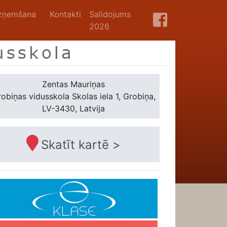
zņemšana
Kontakti
Salidojums
2026
Zentas Mauriņas
obiņas vidusskola
Skolas iela 1, Grobiņa,
LV-3430, Latvija
Skatīt kartē >