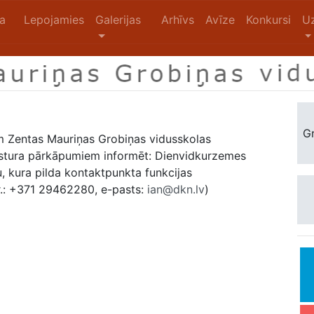
na
Lepojamies
Galerijas
Arhīvs
Avīze
Konkursi
U
Gr
iem Zentas Mauriņas Grobiņas vidusskolas
kstura pārkāpumiem informēt: Dienvidkurzemes
, kura pilda kontaktpunkta funkcijas
.: +371 29462280, e-pasts:
ian@dkn.lv
)