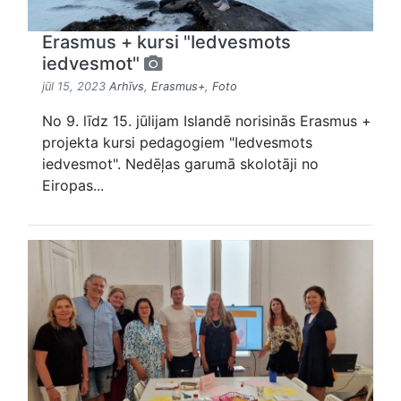
Erasmus + kursi "Iedvesmots
iedvesmot"
jūl 15, 2023
Arhīvs
,
Erasmus+
,
Foto
No 9. līdz 15. jūlijam Islandē norisinās Erasmus +
projekta kursi pedagogiem "Iedvesmots
iedvesmot". Nedēļas garumā skolotāji no
Eiropas...