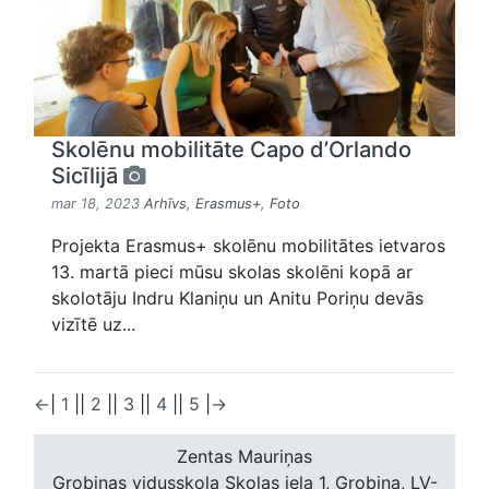
Skolēnu mobilitāte Capo d’Orlando
Sicīlijā
mar 18, 2023
Arhīvs
,
Erasmus+
,
Foto
Projekta Erasmus+ skolēnu mobilitātes ietvaros
13. martā pieci mūsu skolas skolēni kopā ar
skolotāju Indru Klaniņu un Anitu Poriņu devās
vizītē uz...
←
|
1
|
|
2
|
|
3
|
|
4
|
|
5
|
→
Zentas Mauriņas
Grobiņas vidusskola
Skolas iela 1, Grobiņa, LV-