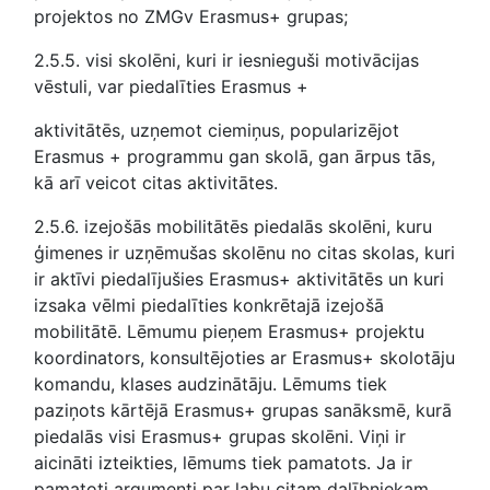
projektos no ZMGv Erasmus+ grupas;
2.5.5. visi skolēni, kuri ir iesnieguši motivācijas
vēstuli, var piedalīties Erasmus +
aktivitātēs, uzņemot ciemiņus, popularizējot
Erasmus + programmu gan skolā, gan ārpus tās,
kā arī veicot citas aktivitātes.
2.5.6. izejošās mobilitātēs piedalās skolēni, kuru
ģimenes ir uzņēmušas skolēnu no citas skolas, kuri
ir aktīvi piedalījušies Erasmus+ aktivitātēs un kuri
izsaka vēlmi piedalīties konkrētajā izejošā
mobilitātē. Lēmumu pieņem Erasmus+ projektu
koordinators, konsultējoties ar Erasmus+ skolotāju
komandu, klases audzinātāju. Lēmums tiek
paziņots kārtējā Erasmus+ grupas sanāksmē, kurā
piedalās visi Erasmus+ grupas skolēni. Viņi ir
aicināti izteikties, lēmums tiek pamatots. Ja ir
pamatoti argumenti par labu citam dalībniekam,