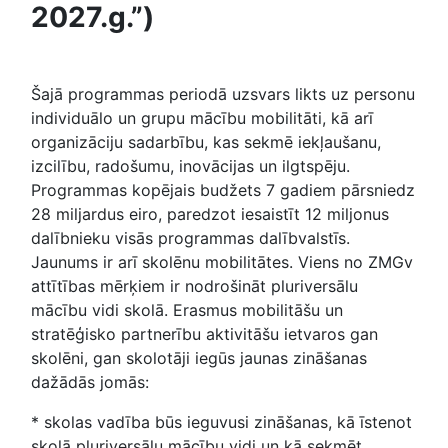
2027.g.”)
Šajā programmas periodā uzsvars likts uz personu
individuālo un grupu mācību mobilitāti, kā arī
organizāciju sadarbību, kas sekmē iekļaušanu,
izcilību, radošumu, inovācijas un ilgtspēju.
Programmas kopējais budžets 7 gadiem pārsniedz
28 miljardus eiro, paredzot iesaistīt 12 miljonus
dalībnieku visās programmas dalībvalstīs.
Jaunums ir arī skolēnu mobilitātes. Viens no ZMGv
attītības mērķiem ir nodrošināt pluriversālu
mācību vidi skolā. Erasmus mobilitāšu un
stratēģisko partnerību aktivitāšu ietvaros gan
skolēni, gan skolotāji iegūs jaunas zināšanas
dažādās jomās:
* skolas vadība būs ieguvusi zināšanas, kā īstenot
skolā pluriversālu mācību vidi un kā sekmēt