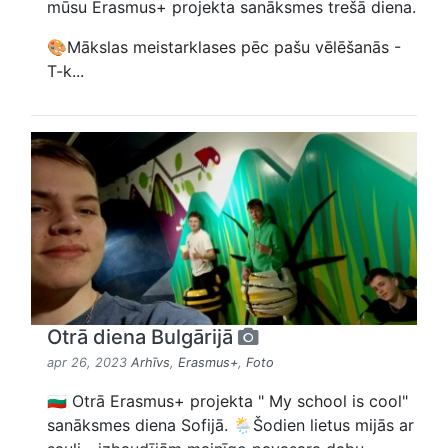
mūsu Erasmus+ projekta sanāksmes trešā diena.
🎨Mākslas meistarklases pēc pašu vēlēšanās -
T-k...
Otrā diena Bulgārijā
apr 26, 2023
Arhīvs
,
Erasmus+
,
Foto
🇧🇬 Otrā Erasmus+ projekta " My school is cool"
sanāksmes diena Sofijā. 🌦️Šodien lietus mijās ar