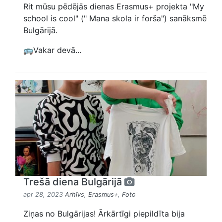
Rit mūsu pēdējās dienas Erasmus+ projekta "My
school is cool" (" Mana skola ir forša") sanāksmē
Bulgārijā.
🚌Vakar devā...
Trešā diena Bulgārijā
apr 28, 2023
Arhīvs
,
Erasmus+
,
Foto
Ziņas no Bulgārijas! Ārkārtīgi piepildīta bija