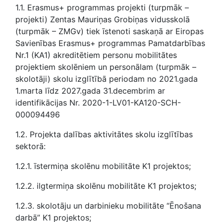
1.1. Erasmus+ programmas projekti (turpmāk –
projekti) Zentas Mauriņas Grobiņas vidusskolā
(turpmāk – ZMGv) tiek īstenoti saskaņā ar Eiropas
Savienības Erasmus+ programmas Pamatdarbības
Nr.1 (KA1) akreditētiem personu mobilitātes
projektiem skolēniem un personālam (turpmāk –
skolotāji) skolu izglītībā periodam no 2021.gada
1.marta līdz 2027.gada 31.decembrim ar
identifikācijas Nr. 2020-1-LV01-KA120-SCH-
000094496
1.2. Projekta dalības aktivitātes skolu izglītības
sektorā:
1.2.1. īstermiņa skolēnu mobilitāte K1 projektos;
1.2.2. ilgtermiņa skolēnu mobilitāte K1 projektos;
1.2.3. skolotāju un darbinieku mobilitāte “Ēnošana
darbā” K1 projektos;