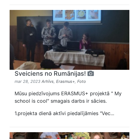
Sveiciens no Rumānijas!
mar 28, 2023
Arhīvs
,
Erasmus+
,
Foto
Mūsu piedzīvojums ERASMUS+ projektā " My
school is cool" smagais darbs ir sācies.
1.projekta dienā aktīvi piedalījāmies "Vec...