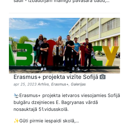
sauli - izbaudījām mainīgo pavasara dabu,...
Erasmus+ projekta vizīte Sofijā
apr 25, 2023
Arhīvs
,
Erasmus+
,
Galerijas
🛬Erasmus+ projekta ietvaros viesojamies Sofijā
bulgāru dzejnieces E. Bagryanas vārdā
nosauktajā 51.vidusskolā.
✨Gūti pirmie iespaidi skolā,...