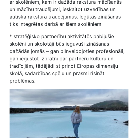
ar skolēniem, kam ir dažāda rakstura mācīšanās
un mācību traucējumi, ieskaitot uzvedības un
autiska rakstura traucējumus. Iegūtās zināšanas
tiks integrētas darbā ar šiem skolēniem.
* stratēģisko partnerību aktivitātēs pabijušie
skolēni un skolotāji būs ieguvuši zināšanas
dažādās jomās – gan pilnveidojoties profesionāli,
gan iegūstot izpratni par partneru kultūru un
tradīcijām, tādējādi stiprinot Eiropas dimensiju
skolā, sadarbības spēju un prasmi risināt
problēmas.