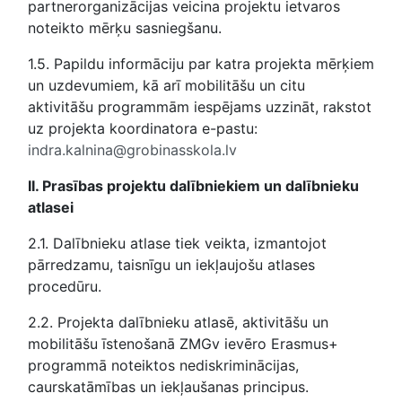
partnerorganizācijas veicina projektu ietvaros
noteikto mērķu sasniegšanu.
1.5. Papildu informāciju par katra projekta mērķiem
un uzdevumiem, kā arī mobilitāšu un citu
aktivitāšu programmām iespējams uzzināt, rakstot
uz projekta koordinatora e-pastu:
indra.kalnina@grobinasskola.lv
II. Prasības projektu dalībniekiem un dalībnieku
atlasei
2.1. Dalībnieku atlase tiek veikta, izmantojot
pārredzamu, taisnīgu un iekļaujošu atlases
procedūru.
2.2. Projekta dalībnieku atlasē, aktivitāšu un
mobilitāšu īstenošanā ZMGv ievēro Erasmus+
programmā noteiktos nediskriminācijas,
caurskatāmības un iekļaušanas principus.