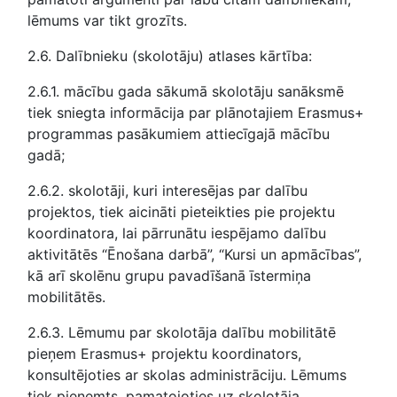
lēmums var tikt grozīts.
2.6. Dalībnieku (skolotāju) atlases kārtība:
2.6.1. mācību gada sākumā skolotāju sanāksmē
tiek sniegta informācija par plānotajiem Erasmus+
programmas pasākumiem attiecīgajā mācību
gadā;
2.6.2. skolotāji, kuri interesējas par dalību
projektos, tiek aicināti pieteikties pie projektu
koordinatora, lai pārrunātu iespējamo dalību
aktivitātēs “Ēnošana darbā”, “Kursi un apmācības”,
kā arī skolēnu grupu pavadīšanā īstermiņa
mobilitātēs.
2.6.3. Lēmumu par skolotāja dalību mobilitātē
pieņem Erasmus+ projektu koordinators,
konsultējoties ar skolas administrāciju. Lēmums
tiek pieņemts, pamatojoties uz skolotāja