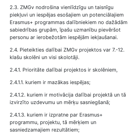
2.3. ZMGv nodrošina vienlīdzīgu un taisnīgu
piekļuvi un iespējas esošajiem un potenciālajiem
Erasmus+ programmas dalībniekiem no dažādām
sabiedrības grupām, īpašu uzmanību pievēršot
personu ar ierobežotām iespējām iekļaušanai.
2.4. Pieteikties dalībai ZMGv projektos var 7.-12.
klašu skolēni un visi skolotāji.
2.4.1. Prioritāte dalībai projektos ir skolēniem,
2.4.1.1. kuriem ir mazākas iespējas;
2.4.1.2. kuriem ir motivācija dalībai projektā un tā
izvirzīto uzdevumu un mērķu sasniegšanā;
2.4.1.3. kuriem ir izpratne par Erasmus+
programmu, projektu, tā mērķiem un
sasniedzamajiem rezultātiem;