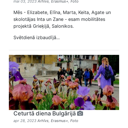
mai 03, 2023
Arhīvs
,
Erasmus+
,
Foto
Mēs - Elizabete, Elīna, Marta, Keita, Agate un
skolotājas Inta un Zane - esam mobilitātes
projektā Grieķijā, Salonikos.
Svētdienā izbaudījā...
Ceturtā diena Bulgārijā
apr 28, 2023
Arhīvs
,
Erasmus+
,
Foto