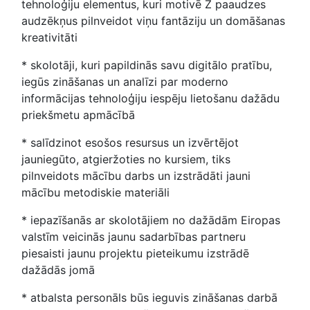
tehnoloģiju elementus, kuri motivē Z paaudzes
audzēkņus pilnveidot viņu fantāziju un domāšanas
kreativitāti
* skolotāji, kuri papildinās savu digitālo pratību,
iegūs zināšanas un analīzi par moderno
informācijas tehnoloģiju iespēju lietošanu dažādu
priekšmetu apmācībā
* salīdzinot esošos resursus un izvērtējot
jauniegūto, atgieržoties no kursiem, tiks
pilnveidots mācību darbs un izstrādāti jauni
mācību metodiskie materiāli
* iepazīšanās ar skolotājiem no dažādām Eiropas
valstīm veicinās jaunu sadarbības partneru
piesaisti jaunu projektu pieteikumu izstrādē
dažādās jomā
* atbalsta personāls būs ieguvis zināšanas darbā