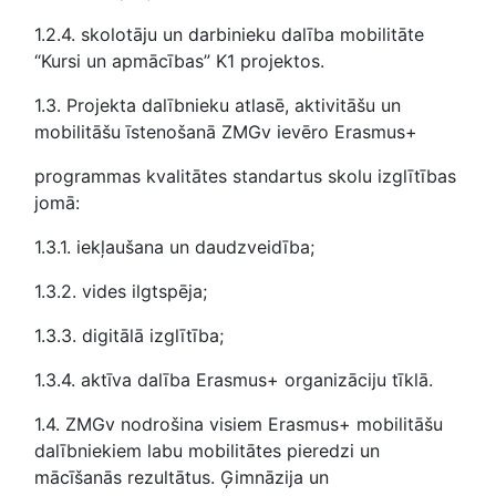
1.2.4. skolotāju un darbinieku dalība mobilitāte
“Kursi un apmācības” K1 projektos.
1.3. Projekta dalībnieku atlasē, aktivitāšu un
mobilitāšu īstenošanā ZMGv ievēro Erasmus+
programmas kvalitātes standartus skolu izglītības
jomā:
1.3.1. iekļaušana un daudzveidība;
1.3.2. vides ilgtspēja;
1.3.3. digitālā izglītība;
1.3.4. aktīva dalība Erasmus+ organizāciju tīklā.
1.4. ZMGv nodrošina visiem Erasmus+ mobilitāšu
dalībniekiem labu mobilitātes pieredzi un
mācīšanās rezultātus. Ģimnāzija un