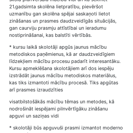
21.gadsimta skolēna lietpratību, pievēršot
uzmanību gan skolēna spējai saskaņoti lietot
zināšanas un prasmes daudzveidīgās situācijās,
gan caurviju prasmju attīstībai un ieradumu
nostiprināšanai, kas balstīti vērtībās.
* kursu laikā skolotāji apgūs jaunus mācību
metodiskos paņēmienus, kā ar daudzveidīgiem
līdzekļiem mācību procesu padarīt interesantāku.
Kursu apmeklēšana skolotājiem arī dos iespēju
izstrādāt jaunus mācību metodiskos materiālus,
kas tiks izmantoti mācību procesā. Tiks apgūtas
arī prasmes izraudzīties
visatbilstošākās mācību tēmas un metodes, kā
nodrošināt iespējami pilnvērtīgāku zināšanu
apguvi un saziņas vidi
* skolotāji būs apguvuši prasmi izmantot moderno