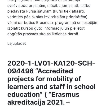
svešvalodu prasmēm, mācību jomas atbilstību
piedāvātā kursa saturam (kursi tiek atlasīti,
vadoties pēc skolas izvirzītajām prioritātēm),
vēlmi darboties Erasmus+ programmā un iespējām
izplatīt kursos gūto informāciju un pielietot
apgūtās prasmes skolas ikdienas darbā.
Lejuplādēt
2020-1-LV01-KA120-SCH-
094496 “Accredited
projects for mobility of
learners
and staff in school
education” ( “Erasmus
akreditācija
2021. –