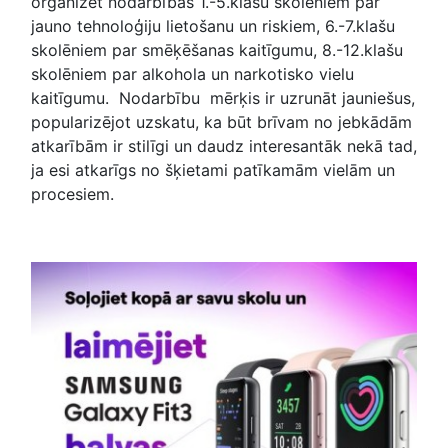
organizēt nodarbības 1.-5.klašu skolēniem par
jauno tehnoloģiju lietošanu un riskiem, 6.-7.klašu
skolēniem par smēķēšanas kaitīgumu, 8.-12.klašu
skolēniem par alkohola un narkotisko vielu
kaitīgumu. Nodarbību mērķis ir uzrunāt jauniešus,
popularizējot uzskatu, ka būt brīvam no jebkādām
atkarībām ir stilīgi un daudz interesantāk nekā tad,
ja esi atkarīgs no šķietami patīkamām vielām un
procesiem.