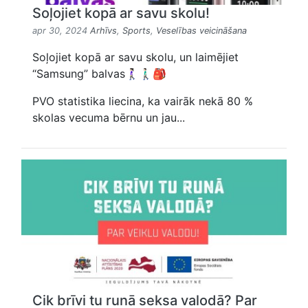
Soļojiet kopā ar savu skolu!
apr 30, 2024
Arhīvs
,
Sports
,
Veselības veicināšana
Soļojiet kopā ar savu skolu, un laimējiet
“Samsung” balvas🚶🏻‍♀️🚶🏻‍♂️🎒
PVO statistika liecina, ka vairāk nekā 80 %
skolas vecuma bērnu un jau...
Cik brīvi tu runā seksa valodā? Par