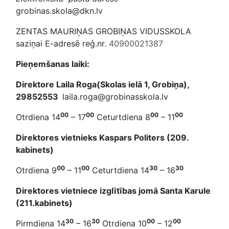
grobinas.skola@dkn.lv
ZENTAS MAURIŅAS GROBIŅAS VIDUSSKOLA
saziņai E-adresē reģ.nr.
40900021387
Pieņemšanas laiki:
Direktore Laila Roga(Skolas ielā 1, Grobiņa),
29852553
laila.roga@grobinasskola.lv
00
00
00
00
Otrdiena 14
– 17
Ceturtdiena 8
– 11
Direktores vietnieks Kaspars Politers (209.
kabinets)
00
00
30
30
Otrdiena 9
– 11
Ceturtdiena 14
– 16
Direktores vietniece izglītības jomā Santa Karule
(211.kabinets)
30
30
00
00
Pirmdiena 14
– 16
Otrdiena 10
– 12