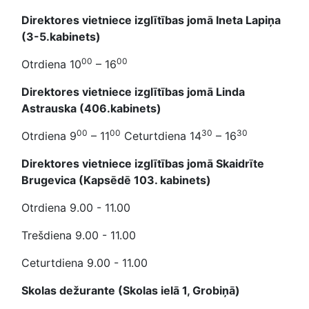
Direktores vietniece izglītības jomā Ineta Lapiņa
(3-5.kabinets)
00
00
Otrdiena 10
– 16
Direktores vietniece izglītības jomā Linda
Astrauska (406.kabinets)
00
00
30
30
Otrdiena 9
– 11
Ceturtdiena 14
– 16
Direktores vietniece izglītības jomā Skaidrīte
Brugevica (Kapsēdē 103. kabinets)
Otrdiena 9.00 - 11.00
Trešdiena 9.00 - 11.00
Ceturtdiena 9.00 - 11.00
Skolas dežurante (Skolas ielā 1, Grobiņā)