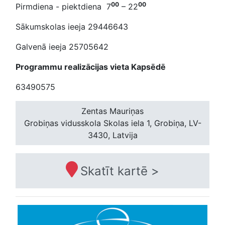
00
00
Pirmdiena - piektdiena 7
– 22
Sākumskolas ieeja 29446643
Galvenā ieeja 25705642
Programmu realizācijas vieta Kapsēdē
63490575
Zentas Mauriņas
Grobiņas vidusskola
Skolas iela 1, Grobiņa, LV-
3430, Latvija
Skatīt kartē >