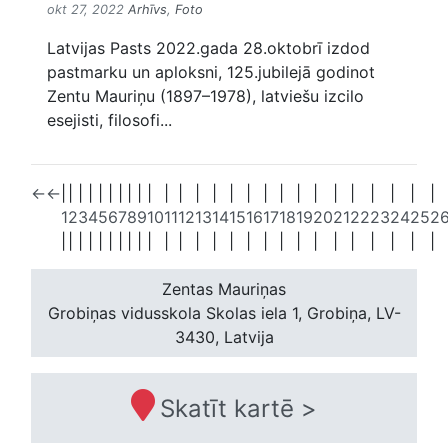
okt 27, 2022
Arhīvs
,
Foto
Latvijas Pasts 2022.gada 28.oktobrī izdod
pastmarku un aploksni, 125.jubilejā godinot
Zentu Mauriņu (1897–1978), latviešu izcilo
esejisti, filosofi...
←
←
|
|
|
|
|
|
|
|
|
|
|
|
|
|
|
|
|
|
|
|
|
|
|
|
|
|
1
2
3
4
5
6
7
8
9
10
11
12
13
14
15
16
17
18
19
20
21
22
23
24
25
2
|
|
|
|
|
|
|
|
|
|
|
|
|
|
|
|
|
|
|
|
|
|
|
|
|
|
Zentas Mauriņas
Grobiņas vidusskola
Skolas iela 1, Grobiņa, LV-
3430, Latvija
Skatīt kartē >