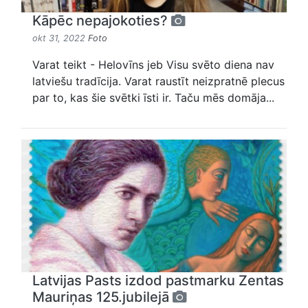
Kāpēc nepajokoties?
okt 31, 2022
Foto
Varat teikt - Helovīns jeb Visu svēto diena nav
latviešu tradīcija. Varat raustīt neizpratnē plecus
par to, kas šie svētki īsti ir. Taču mēs domāja...
Latvijas Pasts izdod pastmarku Zentas
Mauriņas 125.jubilejā