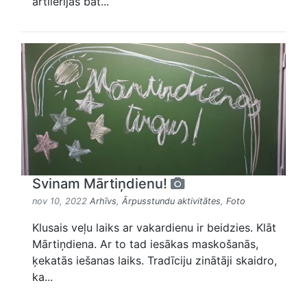
artilērijas bat...
Svinam Mārtiņdienu!
nov 10, 2022
Arhīvs
,
Ārpusstundu aktivitātes
,
Foto
Klusais veļu laiks ar vakardienu ir beidzies. Klāt
Mārtiņdiena. Ar to tad iesākas maskošanās,
ķekatās iešanas laiks. Tradīciju zinātāji skaidro,
ka...