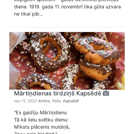
diena. 1919. gada 11. novembrī tika gūta uzvara
ne tikai pār...
Mārtiņdienas tirdziņš Kapsēdē
nov 11, 2022
Arhīvs
,
Foto
,
Kapsēdē
"Es gaidīju Mārtiņdienu
Tā kā lielu svētku dienu:
Mīksts plācenis muldiņā,