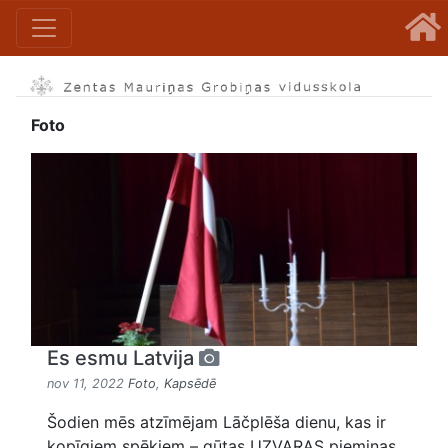
Foto
Es esmu Latvija
nov 11, 2022
Foto
,
Kapsēdē
Šodien mēs atzīmējam Lāčplēša dienu, kas ir
kopīgiem spēkiem – gūtas UZVARAS piemiņas