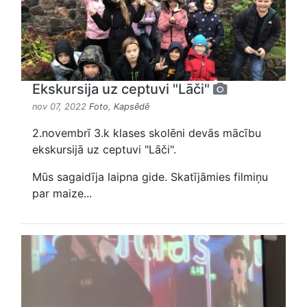
Ekskursija uz ceptuvi "Lāči"
nov 07, 2022
Foto
,
Kapsēdē
2.novembrī 3.k klases skolēni devās mācību
ekskursijā uz ceptuvi "Lāči".
Mūs sagaidīja laipna gide. Skatījāmies filmiņu
par maize...