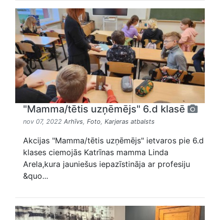
"Mamma/tētis uzņēmējs" 6.d klasē
nov 07, 2022
Arhīvs
,
Foto
,
Karjeras atbalsts
Akcijas "Mamma/tētis uzņēmējs" ietvaros pie 6.d
klases ciemojās Katrīnas mamma Linda
Arela,kura jauniešus iepazīstināja ar profesiju
&quo...