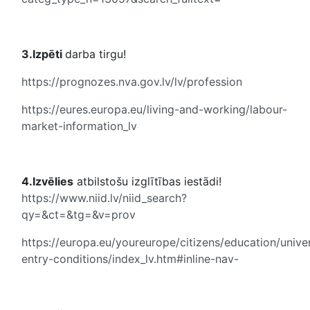
3.Izpēti
darba tirgu!
https://prognozes.nva.gov.lv/lv/profession
https://eures.europa.eu/living-and-working/labour-
market-information_lv
4.Izvēlies
atbilstošu izglītības iestādi!
https://www.niid.lv/niid_search?
qy=&ct=&tg=&v=prov
https://europa.eu/youreurope/citizens/education/unive
entry-conditions/index_lv.htm#inline-nav-