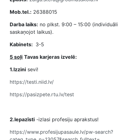
Mob.tel.:
26388015
Darba laiks:
no plkst. 9:00 – 15:00 (individuāli
saskaņojot laikus).
Kabinets:
3-5
5 soļi
Tavas karjeras izvelē:
1.Izzini
sevi!
https://testi.niid.lv/
https://pasizpete.rtu.lv/test
2.Iepazīsti
-izlasi profesiju aprakstus!
https://www.profesijupasaule.lv/pw-search?
categ_type_n=13057&search_fulltext
=