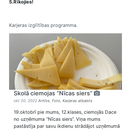
5.Rīkojies!
Karjeras izglītības programma.
Skolā ciemojas “Nīcas siers”
okt 20, 2022
Arhīvs
,
Foto
,
Karjeras atbalsts
19.oktobrī pie mums, 12.klases, ciemojās Dace
no uzņēmuma “Nīcas siers”. Viņa mums
pastāstīja par savu ikdienu strādājot uzņēmumā