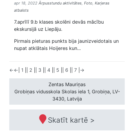
apr 18, 2022
Ārpusstundu aktivitātes
,
Foto
,
Karjeras
atbalsts
7.aprīlī 9.b klases skolēni devās mācību
ekskursijā uz Liepāju.
Pirmais pieturas punkts bija jaunizveidotais un
nupat atklātais Hoijeres kun...
←
←
|
1
|
|
2
|
|
3
|
|
4
|
|
5
|
|
6
|
|
7
|
→
Zentas Mauriņas
Grobiņas vidusskola
Skolas iela 1, Grobiņa, LV-
3430, Latvija
Skatīt kartē >