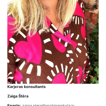
Karjeras konsultants
Zaiga Štēra
Epasts:
zaiga.stera@grobinasskola.lv