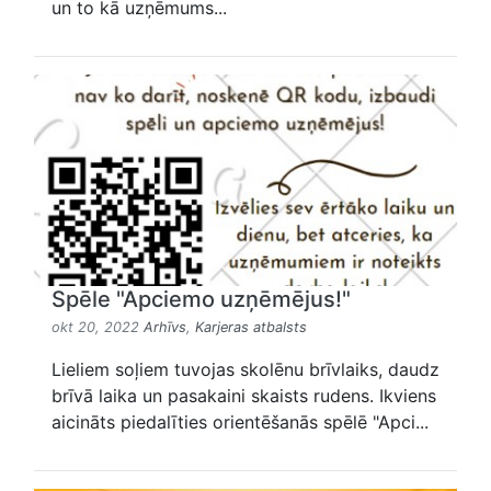
un to kā uzņēmums...
Spēle "Apciemo uzņēmējus!"
okt 20, 2022
Arhīvs
,
Karjeras atbalsts
Lieliem soļiem tuvojas skolēnu brīvlaiks, daudz
brīvā laika un pasakaini skaists rudens. Ikviens
aicināts piedalīties orientēšanās spēlē "Apci...