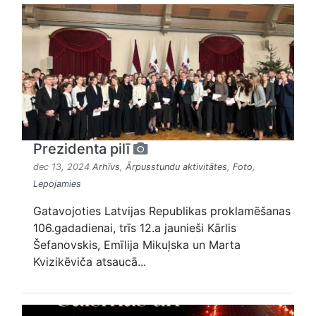
Prezidenta pilī
dec 13, 2024
Arhīvs
,
Ārpusstundu aktivitātes
,
Foto
,
Lepojamies
Gatavojoties Latvijas Republikas proklamēšanas
106.gadadienai, trīs 12.a jaunieši Kārlis
Šefanovskis, Emīlija Mikuļska un Marta
Kvizikēviča atsaucā...