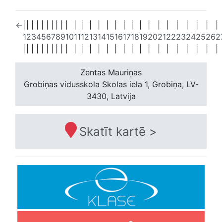
←
|
|
|
|
|
|
|
|
|
|
|
|
|
|
|
|
|
|
|
|
|
|
|
|
|
|
|
1
2
3
4
5
6
7
8
9
10
11
12
13
14
15
16
17
18
19
20
21
22
23
24
25
26
2
|
|
|
|
|
|
|
|
|
|
|
|
|
|
|
|
|
|
|
|
|
|
|
|
|
|
|
Zentas Mauriņas
Grobiņas vidusskola
Skolas iela 1, Grobiņa, LV-
3430, Latvija
Skatīt kartē >