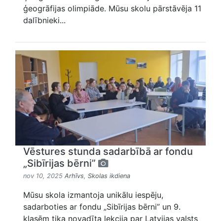
ģeogrāfijas olimpiāde. Mūsu skolu pārstāvēja 11
dalībnieki...
Vēstures stunda sadarbībā ar fondu
„Sibīrijas bērni”
nov 10, 2025
Arhīvs
,
Skolas ikdiena
Mūsu skola izmantoja unikālu iespēju,
sadarboties ar fondu „Sibīrijas bērni” un 9.
klasēm tika novadīta lekcija par Latvijas valsts