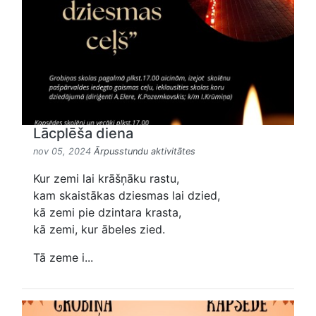
Lācplēša diena
nov 05, 2024
Ārpusstundu aktivitātes
Kur zemi lai krāšņāku rastu,
kam skaistākas dziesmas lai dzied,
kā zemi pie dzintara krasta,
kā zemi, kur ābeles zied.
Tā zeme i...