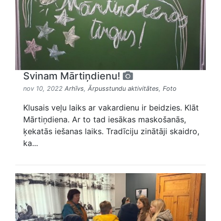
Svinam Mārtiņdienu!
nov 10, 2022
Arhīvs
,
Ārpusstundu aktivitātes
,
Foto
Klusais veļu laiks ar vakardienu ir beidzies. Klāt
Mārtiņdiena. Ar to tad iesākas maskošanās,
ķekatās iešanas laiks. Tradīciju zinātāji skaidro,
ka...