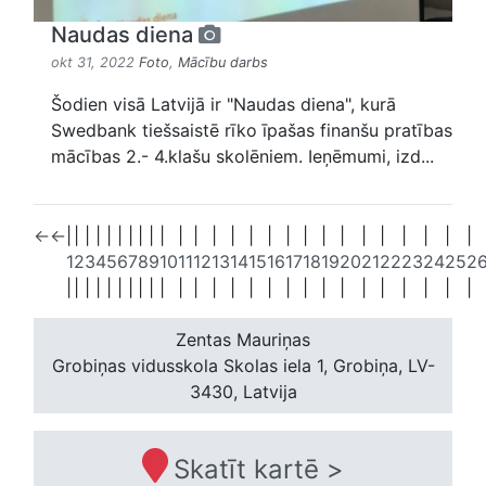
Naudas diena
okt 31, 2022
Foto
,
Mācību darbs
Šodien visā Latvijā ir "Naudas diena", kurā
Swedbank tiešsaistē rīko īpašas finanšu pratības
mācības 2.- 4.klašu skolēniem. Ieņēmumi, izd...
←
←
|
|
|
|
|
|
|
|
|
|
|
|
|
|
|
|
|
|
|
|
|
|
|
|
|
|
1
2
3
4
5
6
7
8
9
10
11
12
13
14
15
16
17
18
19
20
21
22
23
24
25
2
|
|
|
|
|
|
|
|
|
|
|
|
|
|
|
|
|
|
|
|
|
|
|
|
|
|
Zentas Mauriņas
Grobiņas vidusskola
Skolas iela 1, Grobiņa, LV-
3430, Latvija
Skatīt kartē >