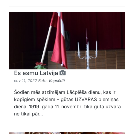
Es esmu Latvija
nov 11, 2022
Foto
,
Kapsēdē
Šodien mēs atzīmējam Lāčplēša dienu, kas ir
kopīgiem spēkiem – gūtas UZVARAS piemiņas
diena. 1919. gada 11. novembrī tika gūta uzvara
ne tikai pār...