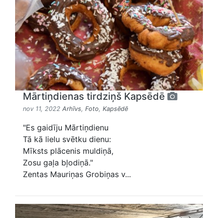
Mārtiņdienas tirdziņš Kapsēdē
nov 11, 2022
Arhīvs
,
Foto
,
Kapsēdē
"Es gaidīju Mārtiņdienu
Tā kā lielu svētku dienu:
Mīksts plācenis muldiņā,
Zosu gaļa bļodiņā."
Zentas Mauriņas Grobiņas v...