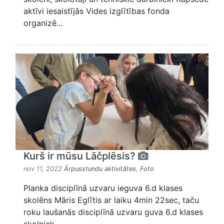
aktīvi iesaistījās Vides izglītības fonda
organizē...
Kurš ir mūsu Lāčplēsis?
nov 11, 2022
Ārpusstundu aktivitātes
,
Foto
Planka disciplīnā uzvaru ieguva 6.d klases
skolēns Māris Eglītis ar laiku 4min 22sec, taču
roku laušanās disciplīnā uzvaru guva 6.d klases