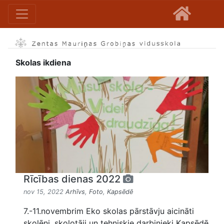
Skolas ikdiena
Rīcības dienas 2022
nov 15, 2022
Arhīvs
,
Foto
,
Kapsēdē
7.-11.novembrim Eko skolas pārstāvju aicināti
skolēni, skolotāji un tehniskie darbinieki Kapsēdē