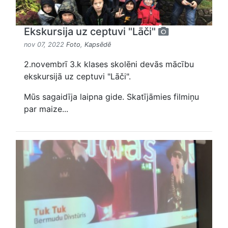
Ekskursija uz ceptuvi "Lāči"
nov 07, 2022
Foto
,
Kapsēdē
2.novembrī 3.k klases skolēni devās mācību
ekskursijā uz ceptuvi "Lāči".
Mūs sagaidīja laipna gide. Skatījāmies filmiņu
par maize...