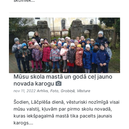
skolniek...
Mūsu skola mastā un godā ceļ jauno
novada karogu
nov 11, 2022
Arhīvs
,
Foto
,
Grobiņā
,
Vēsture
Šodien, Lāčplēša dienā, vēsturiski nozīmīgā visai
mūsu valstij, kļuvām par pirmo skolu novadā,
kuras iekšpagalmā mastā tika pacelts jaunais
karogs....