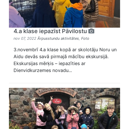
4.a klase iepazīst Pāvilostu
nov 07, 2022
Ārpusstundu aktivitātes
,
Foto
3.novembrī 4.a klase kopā ar skolotāju Noru un
Aidu devās savā pirmajā mācību ekskursijā.
Ekskursijas mērķis – iepazīties ar
Dienvidkurzemes novadu...