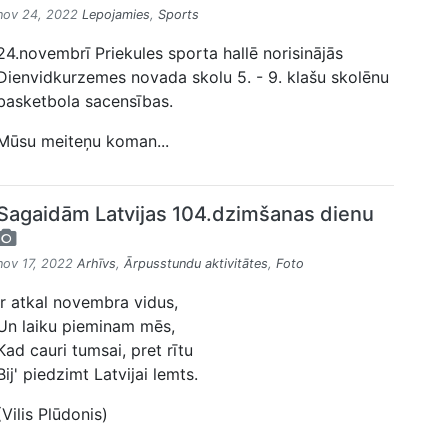
nov 24, 2022
Lepojamies
,
Sports
24.novembrī Priekules sporta hallē norisinājās
Dienvidkurzemes novada skolu 5. - 9. klašu skolēnu
basketbola sacensības.
Mūsu meiteņu koman...
Sagaidām Latvijas 104.dzimšanas dienu
nov 17, 2022
Arhīvs
,
Ārpusstundu aktivitātes
,
Foto
Ir atkal novembra vidus,
Un laiku pieminam mēs,
Kad cauri tumsai, pret rītu
Bij' piedzimt Latvijai lemts.
(Vilis Plūdonis)