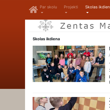
Par skolu
Projekti
Skolas ikdie
Skolas ikdiena