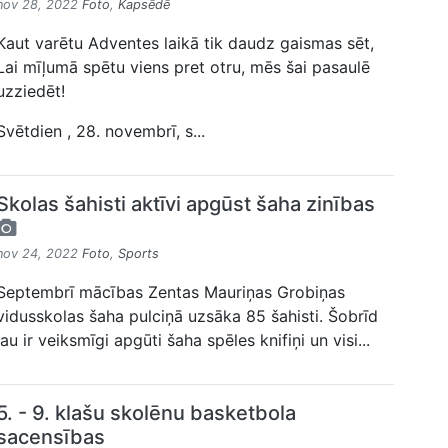
nov 28, 2022
Foto
,
Kapsēdē
Kaut varētu Adventes laikā tik daudz gaismas sēt,
Lai mīļumā spētu viens pret otru, mēs šai pasaulē
uzziedēt!
Svētdien , 28. novembrī, s...
Skolas šahisti aktīvi apgūst šaha zinības
nov 24, 2022
Foto
,
Sports
Septembrī mācības Zentas Mauriņas Grobiņas
vidusskolas šaha pulciņā uzsāka 85 šahisti. Šobrīd
jau ir veiksmīgi apgūti šaha spēles knifiņi un visi...
5. - 9. klašu skolēnu basketbola
sacensības