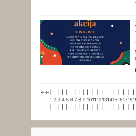
←
←
|
|
|
|
|
|
|
|
|
|
|
|
|
|
|
|
|
|
|
1
2
3
4
5
6
7
8
9
10
11
12
13
14
15
16
17
18
1
|
|
|
|
|
|
|
|
|
|
|
|
|
|
|
|
|
|
|