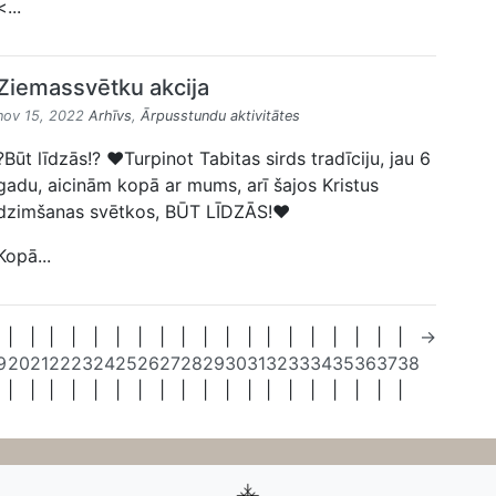
<...
Ziemassvētku akcija
nov 15, 2022
Arhīvs
,
Ārpusstundu aktivitātes
?Būt līdzās!? ❤️Turpinot Tabitas sirds tradīciju, jau 6
gadu, aicinām kopā ar mums, arī šajos Kristus
dzimšanas svētkos, BŪT LĪDZĀS!❤️
Kopā...
|
|
|
|
|
|
|
|
|
|
|
|
|
|
|
|
|
|
|
→
9
20
21
22
23
24
25
26
27
28
29
30
31
32
33
34
35
36
37
38
|
|
|
|
|
|
|
|
|
|
|
|
|
|
|
|
|
|
|