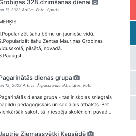
Grobiņas 328.dzimšanas dienai
jan 17, 2023
Arhīvs
,
Foto
,
Sports
MĒRĶIS
1.Popularizēt šahu bērnu un jauniešu vidū.
2.Popularizēt šahu Zentas Mauriņas Grobiņas
vidusskolā, pilsētā, novadā.
3.Paaugst...
Pagarinātās dienas grupa
jan 12, 2023
Arhīvs
,
Ārpusstundu aktivitātes
,
Foto
Pagarinātās dienas grupa - tas ir skolas sniegtais
papildu pedagoğiskais un sociālais atbalsts. Bet
vienkāršāk sakot, tā ir iespēja skolēniem pavad...
Jautrie Ziemassvētki Kapsēdē