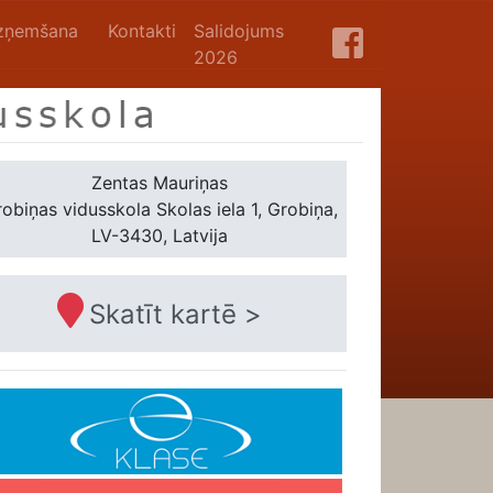
zņemšana
Kontakti
Salidojums
2026
Zentas Mauriņas
obiņas vidusskola
Skolas iela 1, Grobiņa,
LV-3430, Latvija
Skatīt kartē >