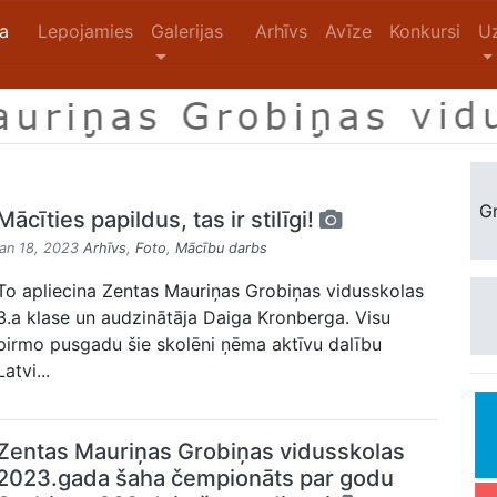
na
Lepojamies
Galerijas
Arhīvs
Avīze
Konkursi
U
Gr
Mācīties papildus, tas ir stilīgi!
jan 18, 2023
Arhīvs
,
Foto
,
Mācību darbs
To apliecina Zentas Mauriņas Grobiņas vidusskolas
3.a klase un audzinātāja Daiga Kronberga. Visu
pirmo pusgadu šie skolēni ņēma aktīvu dalību
Latvi...
Zentas Mauriņas Grobiņas vidusskolas
2023.gada šaha čempionāts par godu