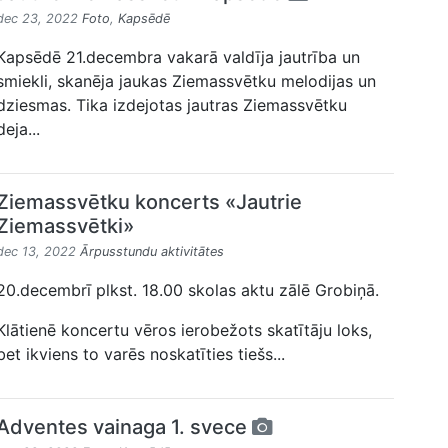
dec 23, 2022
Foto
,
Kapsēdē
Kapsēdē 21.decembra vakarā valdīja jautrība un
smiekli, skanēja jaukas Ziemassvētku melodijas un
dziesmas. Tika izdejotas jautras Ziemassvētku
deja...
Ziemassvētku koncerts «Jautrie
Ziemassvētki»
dec 13, 2022
Ārpusstundu aktivitātes
20.decembrī plkst. 18.00 skolas aktu zālē Grobiņā.
Klātienē koncertu vēros ierobežots skatītāju loks,
bet ikviens to varēs noskatīties tiešs...
Adventes vainaga 1. svece