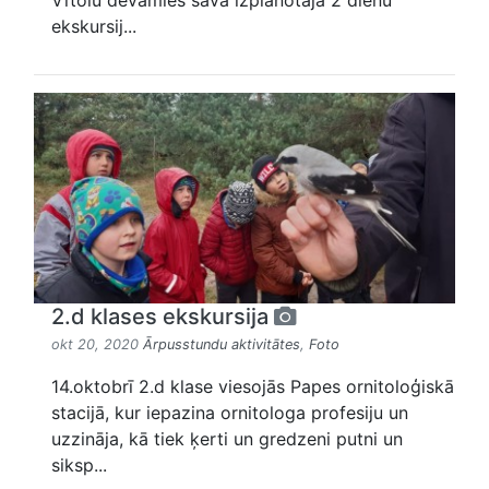
Vītolu devāmies savā izplānotajā 2 dienu
ekskursij...
2.d klases ekskursija
okt 20, 2020
Ārpusstundu aktivitātes
,
Foto
14.oktobrī 2.d klase viesojās Papes ornitoloģiskā
stacijā, kur iepazina ornitologa profesiju un
uzzināja, kā tiek ķerti un gredzeni putni un
siksp...