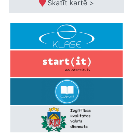
Skatīt kartē >