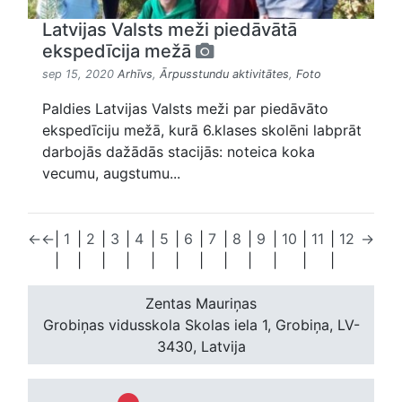
Latvijas Valsts meži piedāvātā
ekspedīcija mežā
sep 15, 2020
Arhīvs
,
Ārpusstundu aktivitātes
,
Foto
Paldies Latvijas Valsts meži par piedāvāto
ekspedīciju mežā, kurā 6.klases skolēni labprāt
darbojās dažādās stacijās: noteica koka
vecumu, augstumu...
←
←
|
1
|
2
|
3
|
4
|
5
|
6
|
7
|
8
|
9
|
10
|
11
|
12
→
|
|
|
|
|
|
|
|
|
|
|
|
Zentas Mauriņas
Grobiņas vidusskola
Skolas iela 1, Grobiņa, LV-
3430, Latvija