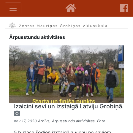
Ārpusstundu aktivitātes
Izaicini sevi un izstaigā Latviju Grobiņā.
nov 17, 2020
Arhīvs
,
Ārpusstundu aktivitātes
,
Foto
5.b klase šodien izstaigāja vienu no saviem