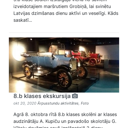
izveidotajiem maršrutiem Grobiņā, lai svinētu
Latvijas dzimšanas dienu aktīvi un veselīgi. Kāds
saskatī...
8.b klases ekskursija
okt 20, 2020
Ārpusstundu aktivitātes
,
Foto
Agrā 8. oktobra rītā 8.b klases skolēni ar klases
audzinātāju A. Kupiču un pavadošo skolotāju G.