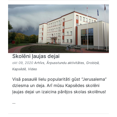
Skolēni ļaujas dejai
okt 09, 2020
Arhīvs
,
Ārpusstundu aktivitātes
,
Grobiņā
,
Kapsēdē
,
Video
Visā pasaulē lielu popularitāti gūst “Jerusalema”
dziesma un deja. Arī mūsu Kapsēdes skolēni
ļaujas dejai un izaicina pārējos skolas skolēnus!
...