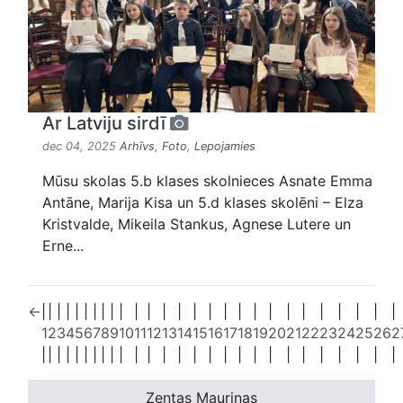
Ar Latviju sirdī
dec 04, 2025
Arhīvs
,
Foto
,
Lepojamies
Mūsu skolas 5.b klases skolnieces Asnate Emma
Antāne, Marija Kisa un 5.d klases skolēni – Elza
Kristvalde, Mikeila Stankus, Agnese Lutere un
Erne...
←
|
|
|
|
|
|
|
|
|
|
|
|
|
|
|
|
|
|
|
|
|
|
|
|
|
|
|
1
2
3
4
5
6
7
8
9
10
11
12
13
14
15
16
17
18
19
20
21
22
23
24
25
26
2
|
|
|
|
|
|
|
|
|
|
|
|
|
|
|
|
|
|
|
|
|
|
|
|
|
|
|
Zentas Mauriņas