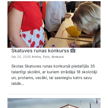
Skatuves runas konkurss
feb 20, 2026
Arhīvs
,
Foto
,
Konkursi
Skolas Skatuves runas konkursā piedalījās 35
talantīgi skolēni, ar kuriem strādāja 18 skolotāji
un, protams, vecāki, lai sasniegtu katrs savu
labāk...