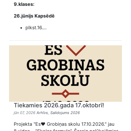
9.klases:
26.jūnijs Kapsēdē
plkst.16....
Tiekamies 2026.gada 17.oktobrī!
jūn 07, 2026
Arhīvs
,
Salidojums 2026
Projekta "Es❤️ Grobiņas skolu 17.10.2026." jau