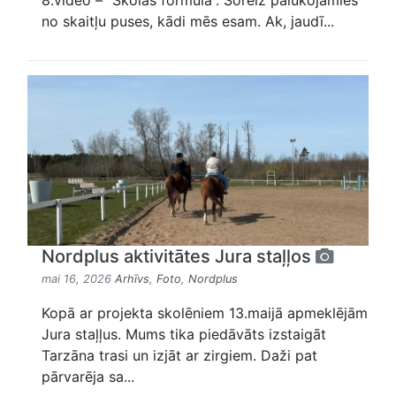
8.video – “Skolas formula”. Šoreiz palūkojāmies
no skaitļu puses, kādi mēs esam. Ak, jaudī...
Nordplus aktivitātes Jura staļļos
mai 16, 2026
Arhīvs
,
Foto
,
Nordplus
Kopā ar projekta skolēniem 13.maijā apmeklējām
Jura staļļus. Mums tika piedāvāts izstaigāt
Tarzāna trasi un izjāt ar zirgiem. Daži pat
pārvarēja sa...