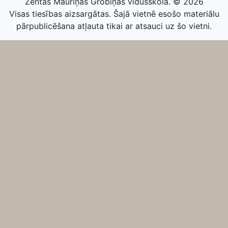
Zentas Mauriņas Grobiņas vidusskola. © 2026
Visas tiesības aizsargātas. Šajā vietnē esošo materiālu
pārpublicēšana atļauta tikai ar atsauci uz šo vietni.