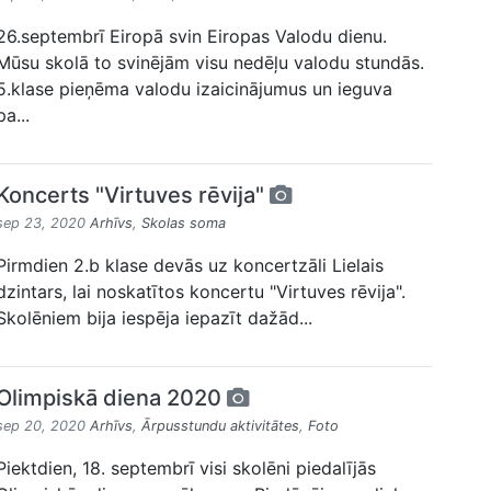
26.septembrī Eiropā svin Eiropas Valodu dienu.
Mūsu skolā to svinējām visu nedēļu valodu stundās.
5.klase pieņēma valodu izaicinājumus un ieguva
pa...
Koncerts "Virtuves rēvija"
sep 23, 2020
Arhīvs
,
Skolas soma
Pirmdien 2.b klase devās uz koncertzāli Lielais
dzintars, lai noskatītos koncertu "Virtuves rēvija".
Skolēniem bija iespēja iepazīt dažād...
Olimpiskā diena 2020
sep 20, 2020
Arhīvs
,
Ārpusstundu aktivitātes
,
Foto
Piektdien, 18. septembrī visi skolēni piedalījās