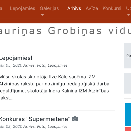
na
Lepojamies
Galerijas
Arhīvs
Avīze
Konkursi
U
Gr
Lepojamies!
okt 05, 2020
Arhīvs
,
Foto
,
Lepojamies
Mūsu skolas skolotāja Ilze Kāle saņēma IZM
Atzinības rakstu par nozīmīgu pedagoģiskā darba
ieguldījumu, skolotāja Indra Kalniņa IZM Atzinības
rakst...
Konkurss “Supermeitene”
okt 02, 2020
Arhīvs
,
Foto
,
Lepojamies