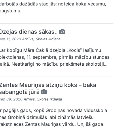
darbojās dažādās stacijās: noteica koka vecumu,
augstumu...
Dzejas dienas sākas..
sep 11, 2020
Arhīvs
,
Skolas ikdiena
..ar kopīgu Māra Čaklā dzejoļa „Ķocis” lasījumu
piektdienas, 11. septembra, pirmās mācību stundas
laikā. Neatkarīgi no mācību priekšmeta skolotāji...
Zentas Mauriņas atziņu koks – bāka
sabangotā jūrā
sep 09, 2020
Arhīvs
,
Skolas ikdiena
Ir pagājis gads, kopš Grobiņas novada vidusskola
nes Grobiņā dzimušās labi zināmās latviešu
rakstnieces Zentas Mauriņas vārdu. Un, šā gada