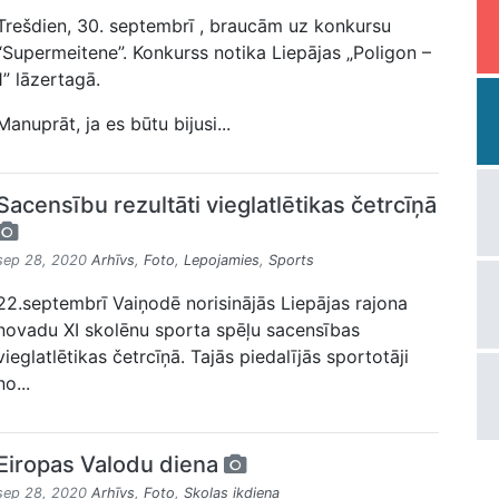
Trešdien, 30. septembrī , braucām uz konkursu
“Supermeitene”. Konkurss notika Liepājas „Poligon –
1” lāzertagā.
Manuprāt, ja es būtu bijusi...
Sacensību rezultāti vieglatlētikas četrcīņā
sep 28, 2020
Arhīvs
,
Foto
,
Lepojamies
,
Sports
22.septembrī Vaiņodē norisinājās Liepājas rajona
novadu XI skolēnu sporta spēļu sacensības
vieglatlētikas četrcīņā. Tajās piedalījās sportotāji
no...
Eiropas Valodu diena
sep 28, 2020
Arhīvs
,
Foto
,
Skolas ikdiena