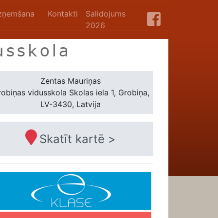
zņemšana
Kontakti
Salidojums
2026
Zentas Mauriņas
obiņas vidusskola
Skolas iela 1, Grobiņa,
LV-3430, Latvija
Skatīt kartē >