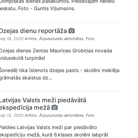
Olimpiskās dienas pasākumos. Piedāvājam nelielu
ieskatu. Foto - Guntis Viļumsons.
Dzejas dienu reportāža
sep 18, 2020
Arhīvs
,
Ārpusstundu aktivitātes
,
Foto
Dzejas dienas Zentas Mauriņas Grobiņas novada
vidusskolā turpinās!
Šonedēļ tika īstenots dzejas pasts - skolēni meklēja
grāmatās skaistus dz...
Latvijas Valsts meži piedāvātā
ekspedīcija mežā
sep 15, 2020
Arhīvs
,
Ārpusstundu aktivitātes
,
Foto
Paldies Latvijas Valsts meži par piedāvāto
ekspedīciju mežā, kurā 6.klases skolēni labprāt