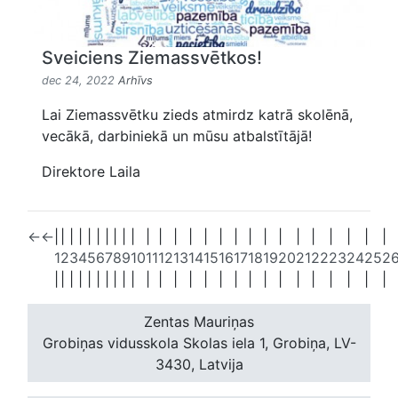
Sveiciens Ziemassvētkos!
dec 24, 2022
Arhīvs
Lai Ziemassvētku zieds atmirdz katrā skolēnā,
vecākā, darbiniekā un mūsu atbalstītājā!
Direktore Laila
←
←
|
|
|
|
|
|
|
|
|
|
|
|
|
|
|
|
|
|
|
|
|
|
|
|
|
|
1
2
3
4
5
6
7
8
9
10
11
12
13
14
15
16
17
18
19
20
21
22
23
24
25
2
|
|
|
|
|
|
|
|
|
|
|
|
|
|
|
|
|
|
|
|
|
|
|
|
|
|
Zentas Mauriņas
Grobiņas vidusskola
Skolas iela 1, Grobiņa, LV-
3430, Latvija