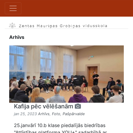
Arhīvs
Kafija pēc vēlēšanām
jan 25, 2023
Arhīvs
,
Foto
,
Pašpārvalde
25.janvārī 10.b klase piedalījās biedrības
"Attīstības platforma YOU+" sadarbībā ar