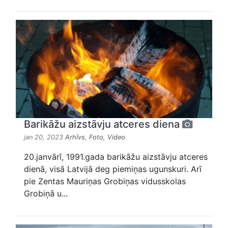
Barikāžu aizstāvju atceres diena
jan 20, 2023
Arhīvs
,
Foto
,
Video
20.janvārī, 1991.gada barikāžu aizstāvju atceres
dienā, visā Latvijā deg piemiņas ugunskuri. Arī
pie Zentas Mauriņas Grobiņas vidusskolas
Grobiņā u...