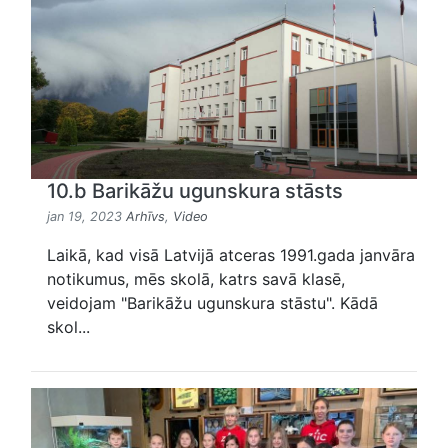
10.b Barikāžu ugunskura stāsts
jan 19, 2023
Arhīvs
,
Video
Laikā, kad visā Latvijā atceras 1991.gada janvāra
notikumus, mēs skolā, katrs savā klasē,
veidojam "Barikāžu ugunskura stāstu". Kādā
skol...