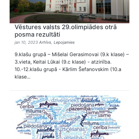
Vēstures valsts 29.olimpiādes otrā
posma rezultāti
jan 10, 2023
Arhīvs
,
Lepojamies
9.klašu grupā – Mišelai Gerasimovai (9.k klase) –
3.vieta, Keitai Lūkai (9.c klase) - atzinība.
10.-12.klašu grupā - Kārlim Šefanovskim (10.a
klase...