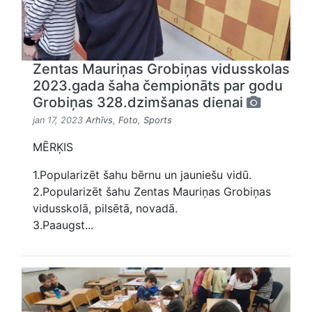
Zentas Mauriņas Grobiņas vidusskolas
2023.gada šaha čempionāts par godu
Grobiņas 328.dzimšanas dienai
jan 17, 2023
Arhīvs
,
Foto
,
Sports
MĒRĶIS
1.Popularizēt šahu bērnu un jauniešu vidū.
2.Popularizēt šahu Zentas Mauriņas Grobiņas
vidusskolā, pilsētā, novadā.
3.Paaugst...