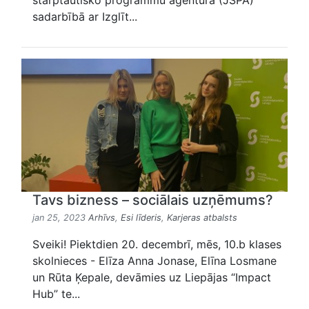
starptautisko programmu aģentūra (JSPA)
sadarbībā ar Izglīt...
Tavs bizness – sociālais uzņēmums?
jan 25, 2023
Arhīvs
,
Esi līderis
,
Karjeras atbalsts
Sveiki! Piektdien 20. decembrī, mēs, 10.b klases
skolnieces - Elīza Anna Jonase, Elīna Losmane
un Rūta Ķepale, devāmies uz Liepājas “Impact
Hub” te...