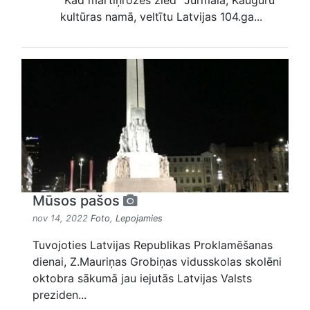
"Kad mārtiņrozes zied" Jūrmalā, Kauguru
kultūras namā, veltītu Latvijas 104.ga...
Mūsos pašos
nov 14, 2022
Foto
,
Lepojamies
Tuvojoties Latvijas Republikas Proklamēšanas
dienai, Z.Mauriņas Grobiņas vidusskolas skolēni
oktobra sākumā jau iejutās Latvijas Valsts
preziden...