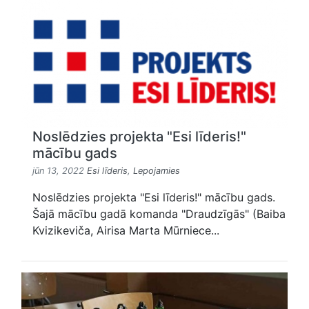
Noslēdzies projekta "Esi līderis!"
mācību gads
jūn 13, 2022
Esi līderis
,
Lepojamies
Noslēdzies projekta "Esi līderis!" mācību gads.
Šajā mācību gadā komanda "Draudzīgās" (Baiba
Kvizikeviča, Airisa Marta Mūrniece...