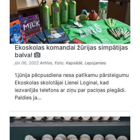
Ekoskolas komandai žūrijas simpātijas
balva!
jūn 06, 2022
Arhīvs
,
Foto
,
Kapsēdē
,
Lepojamies
1.jūnija pēcpusdiena nesa patīkamu pārsteigumu
Ekoskolas skolotājai Lienei Loginai, kad
iezvanījās telefons ar ziņu par paciņas piegādi.
Paldies ja...