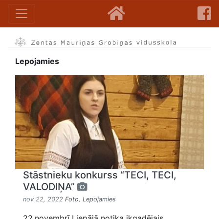
Lepojamies
Stāstnieku konkurss “TECI, TECI,
VALODIŅA”
nov 22, 2022
Foto
,
Lepojamies
22.novembrī Liepājā notika ikgadējais