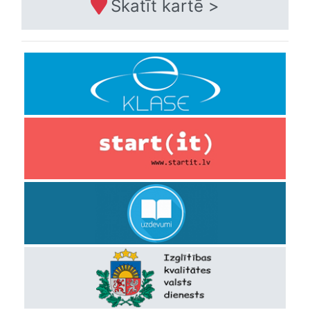
Skatīt kartē >