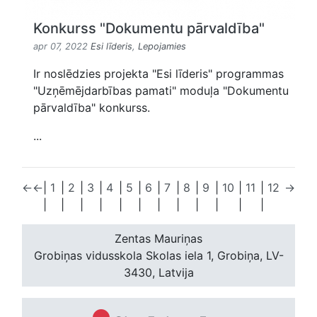
Konkurss "Dokumentu pārvaldība"
apr 07, 2022
Esi līderis
,
Lepojamies
Ir noslēdzies projekta "Esi līderis" programmas
"Uzņēmējdarbības pamati" moduļa "Dokumentu
pārvaldība" konkurss.
...
←
←
|
1
|
2
|
3
|
4
|
5
|
6
|
7
|
8
|
9
|
10
|
11
|
12
→
|
|
|
|
|
|
|
|
|
|
|
|
Zentas Mauriņas
Grobiņas vidusskola
Skolas iela 1, Grobiņa, LV-
3430, Latvija