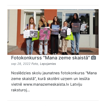
Fotokonkurss "Mana zeme skaistā"
sep 28, 2022
Foto
,
Lepojamies
Noslēdzies skolu jaunatnes fotokonkurss "Mana
zeme skaistā", kurā skolēni uzņem un iesūta
vietnē www.manazemeskaista.lv Latviju
raksturoj...