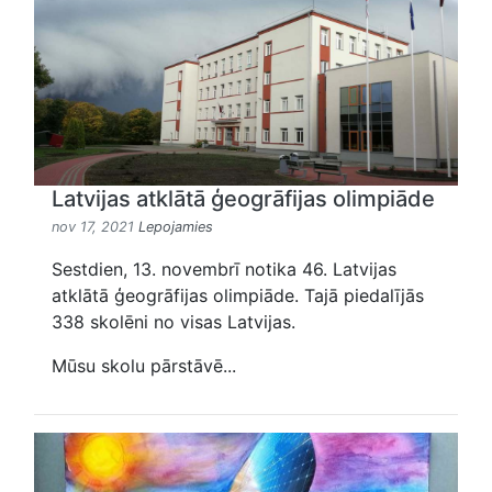
Latvijas atklātā ģeogrāfijas olimpiāde
nov 17, 2021
Lepojamies
Sestdien, 13. novembrī notika 46. Latvijas
atklātā ģeogrāfijas olimpiāde. Tajā piedalījās
338 skolēni no visas Latvijas.
Mūsu skolu pārstāvē...