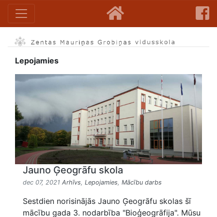
Lepojamies
Jauno Ģeogrāfu skola
dec 07, 2021
Arhīvs
,
Lepojamies
,
Mācību darbs
Sestdien norisinājās Jauno Ģeogrāfu skolas šī
mācību gada 3. nodarbība "Bioģeogrāfija". Mūsu