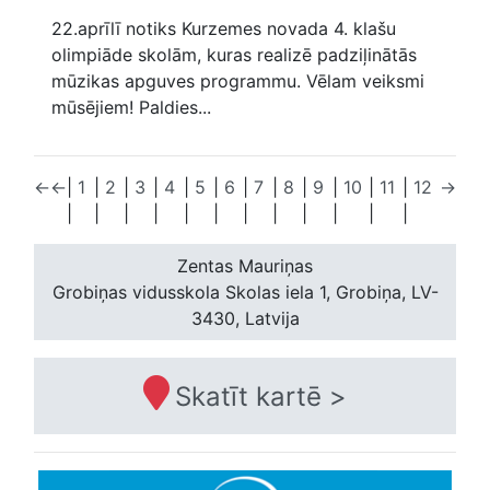
22.aprīlī notiks Kurzemes novada 4. klašu
olimpiāde skolām, kuras realizē padziļinātās
mūzikas apguves programmu. Vēlam veiksmi
mūsējiem! Paldies...
←
←
|
1
|
2
|
3
|
4
|
5
|
6
|
7
|
8
|
9
|
10
|
11
|
12
→
|
|
|
|
|
|
|
|
|
|
|
|
Zentas Mauriņas
Grobiņas vidusskola
Skolas iela 1, Grobiņa, LV-
3430, Latvija
Skatīt kartē >