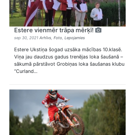
Estere vienmēr trāpa mērķī!
sep 30, 2021
Arhīvs
,
Foto
,
Lepojamies
Estere Ukstiņa šogad uzsāka mācības 10.klasē.
Viņa jau daudzus gadus trenējas loka šaušanā –
sākumā pārstāvot Grobiņas loka šaušanas klubu
“Curland...