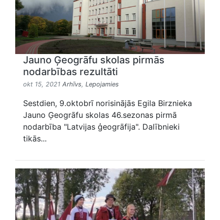
Jauno Ģeogrāfu skolas pirmās
nodarbības rezultāti
okt 15, 2021
Arhīvs
,
Lepojamies
Sestdien, 9.oktobrī norisinājās Egila Birznieka
Jauno Ģeogrāfu skolas 46.sezonas pirmā
nodarbība "Latvijas ģeogrāfija". Dalībnieki
tikās...