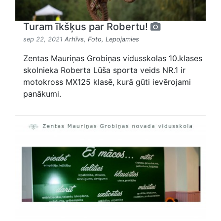
Turam īkšķus par Robertu!
sep 22, 2021
Arhīvs
,
Foto
,
Lepojamies
Zentas Mauriņas Grobiņas vidusskolas 10.klases
skolnieka Roberta Lūša sporta veids NR.1 ir
motokross MX125 klasē, kurā gūti ievērojami
panākumi.