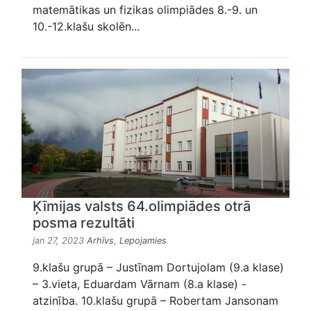
matemātikas un fizikas olimpiādes 8.-9. un
10.-12.klašu skolēn...
Ķīmijas valsts 64.olimpiādes otrā
posma rezultāti
jan 27, 2023
Arhīvs
,
Lepojamies
9.klašu grupā – Justīnam Dortujolam (9.a klase)
– 3.vieta, Eduardam Vārnam (8.a klase) -
atzinība. 10.klašu grupā – Robertam Jansonam