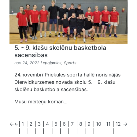
5. - 9. klašu skolēnu basketbola
sacensības
nov 24, 2022
Lepojamies
,
Sports
24.novembrī Priekules sporta hallē norisinājās
Dienvidkurzemes novada skolu 5. - 9. klašu
skolēnu basketbola sacensības.
Mūsu meiteņu koman...
←
←
|
1
|
2
|
3
|
4
|
5
|
6
|
7
|
8
|
9
|
10
|
11
|
12
→
|
|
|
|
|
|
|
|
|
|
|
|