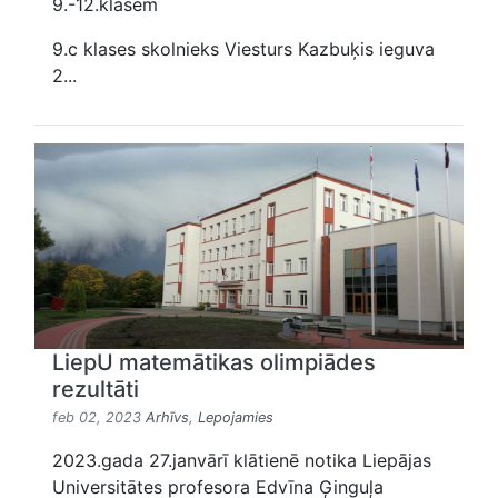
9.-12.klasēm
9.c klases skolnieks Viesturs Kazbuķis ieguva
2...
LiepU matemātikas olimpiādes
rezultāti
feb 02, 2023
Arhīvs
,
Lepojamies
2023.gada 27.janvārī klātienē notika Liepājas
Universitātes profesora Edvīna Ģinguļa