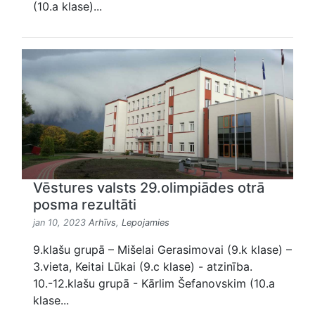
(10.a klase)...
Vēstures valsts 29.olimpiādes otrā
posma rezultāti
jan 10, 2023
Arhīvs
,
Lepojamies
9.klašu grupā – Mišelai Gerasimovai (9.k klase) –
3.vieta, Keitai Lūkai (9.c klase) - atzinība.
10.-12.klašu grupā - Kārlim Šefanovskim (10.a
klase...