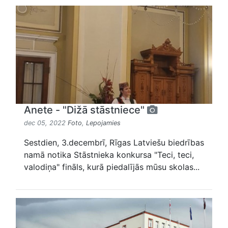
Anete - "Dižā stāstniece"
dec 05, 2022
Foto
,
Lepojamies
Sestdien, 3.decembrī, Rīgas Latviešu biedrības
namā notika Stāstnieka konkursa "Teci, teci,
valodiņa" fināls, kurā piedalījās mūsu skolas...