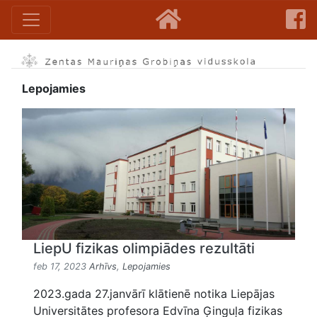
Lepojamies
LiepU fizikas olimpiādes rezultāti
feb 17, 2023
Arhīvs
,
Lepojamies
2023.gada 27.janvārī klātienē notika Liepājas
Universitātes profesora Edvīna Ģinguļa fizikas