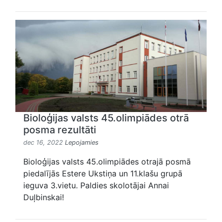
Bioloģijas valsts 45.olimpiādes otrā
posma rezultāti
dec 16, 2022
Lepojamies
Bioloģijas valsts 45.olimpiādes otrajā posmā
piedalījās Estere Ukstiņa un 11.klašu grupā
ieguva 3.vietu. Paldies skolotājai Annai
Duļbinskai!