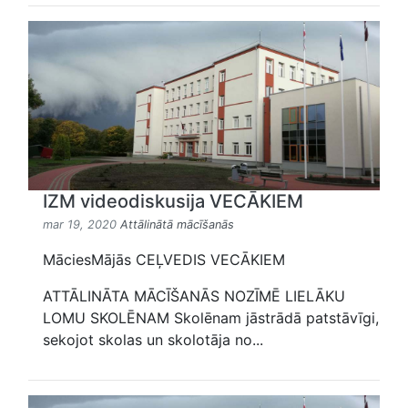
IZM videodiskusija VECĀKIEM
mar 19, 2020
Attālinātā mācīšanās
MāciesMājās CEĻVEDIS VECĀKIEM
ATTĀLINĀTA MĀCĪŠANĀS NOZĪMĒ LIELĀKU
LOMU SKOLĒNAM Skolēnam jāstrādā patstāvīgi,
sekojot skolas un skolotāja no...