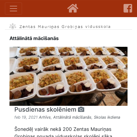
Attālinātā mācīšanās
Pusdienas skolēniem
feb 19, 2021
Arhīvs
,
Attālinātā mācīšanās
,
Skolas ikdiena
Šonedēļ vairāk nekā 200 Zentas Mauriņas
Grobiņas novada vidusskolas skolēni sāka