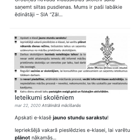
saņemt siltas pusdienas. Mums ir paši labākie
ēdinātāji – SIA “Zāl...
Ieteikumi skolēniem
mar 22, 2020
Attālinātā mācīšanās
Apskati e-klasē
jauno stundu sarakstu
!
Iepriekšējā vakarā pieslēdzies e-klasei, lai varētu
plānot
nākamās...