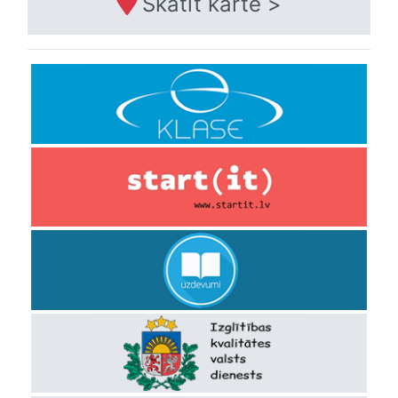
Skatīt kartē >