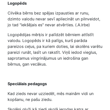
Logopēds
Cilvēka bērns bez spējas izpausties ar runu,
dzimto valodu nevar sevī apliecināt un pilnveidot,
jo tad "iekšējais es" nevar atvērties. (.A.Irbe)
Logopēdijas mērķis ir palīdzēt bērniem attīstīt
valodu. Logopēds ir kā palīgs, kurš parāda
pareizos ceļus, pa kuriem doties, lai skolēns varētu
pareizi runāt, lasīt un rakstīt. Viņš iedod vieglus,
saprotamus vingrinājumus un iedrošina gan
bērnus, gan vecākus.
Speciālais pedagogs
Kad zieds nevar uzziedēt, mēs mainām vidi un
kopšanu, ne pašu ziedu.
Skolēni gluži kā ziedi skolā ierodas katrs ar