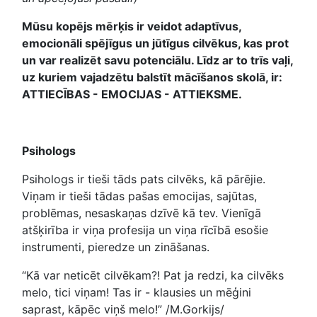
Mūsu kopējs mērķis ir veidot adaptīvus,
emocionāli spējīgus un jūtīgus cilvēkus, kas prot
un var realizēt savu potenciālu. Līdz ar to trīs vaļi,
uz kuriem vajadzētu balstīt mācīšanos skolā, ir:
ATTIECĪBAS - EMOCIJAS - ATTIEKSME.
Psihologs
Psihologs ir tieši tāds pats cilvēks, kā pārējie.
Viņam ir tieši tādas pašas emocijas, sajūtas,
problēmas, nesaskaņas dzīvē kā tev. Vienīgā
atšķirība ir viņa profesija un viņa rīcībā esošie
instrumenti, pieredze un zināšanas.
“Kā var neticēt cilvēkam?! Pat ja redzi, ka cilvēks
melo, tici viņam! Tas ir - klausies un mēģini
saprast, kāpēc viņš melo!” /M.Gorkijs/