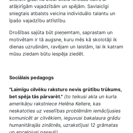
atšķirīgām vajadzībām un spējām. Savlaicīgi
sniegtais atbalsts veicina individuālo talantu un
īpašo vajadzību attīstību.
Drošības sajūta būt pieņemtam, saprastam un
motivētam ir tā augsne, kuru mēs kā skolotāji ik
dienas uzrušinām, ravējam un laistām, lai ik katram
mūsu ziedam būtu iespēja ziedēt.
Sociālais pedagogs
"Laimīgu cilvēku raksturo nevis grūtību trūkums,
bet spēja tās pārvarēt."
(to teikusi akla un kurla
amerikāņu rakstniece Helēna Kellere, kas
neskatoties uz veselības problēmām iemācījusies
komunicēt ar cilvēkiem, ieguvusi bakalaura grādu
humanitārajās zinātnēs, uzrakstījusi 12 grāmatas
un apceļojusi pasauli)