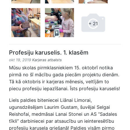
+ 21
Profesiju karuselis. 1. klasēm
okt 19, 2019
Karjeras atbalsts
Mūsu skolas pirmklasniekiem 15. oktobrī notika
pirmā no šī mācību gada piecām projektu dienām.
Tā kā oktobris ir karjeras mēnesis, veltījām to
piecu profesiju iepazīšanai. Īsts profesiju karuselis!
Liels paldies biteniecei Liānai Limorai,
ugunsdzēsējam Laurim Gustam, šuvējai Selgai
Reishofai, medmāsai Lanai Stonei un AS “Sadales
tīkli” darbiniecei par atsaucību un ieinteresētību
profesiju karuseļa griešanā! Paldies visām pirmo