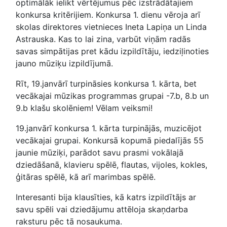
optimālāk ielikt vērtējumus pēc izstrādātajiem
konkursa kritērijiem. Konkursa 1. dienu vēroja arī
skolas direktores vietnieces Ineta Lapiņa un Linda
Astrauska. Kas to lai zina, varbūt viņām radās
savas simpātijas pret kādu izpildītāju, iedziļinoties
jauno mūziķu izpildījumā.
Rīt, 19.janvārī turpināsies konkursa 1. kārta, bet
vecākajai mūzikas programmas grupai -7.b, 8.b un
9.b klašu skolēniem! Vēlam veiksmi!
19.janvārī konkursa 1. kārta turpinājās, muzicējot
vecākajai grupai. Konkursā kopumā piedalījās 55
jaunie mūziķi, parādot savu prasmi vokālajā
dziedāšanā, klavieru spēlē, flautas, vijoles, kokles,
ģitāras spēlē, kā arī marimbas spēlē.
Interesanti bija klausīties, kā katrs izpildītājs ar
savu spēli vai dziedājumu attēloja skaņdarba
raksturu pēc tā nosaukuma.