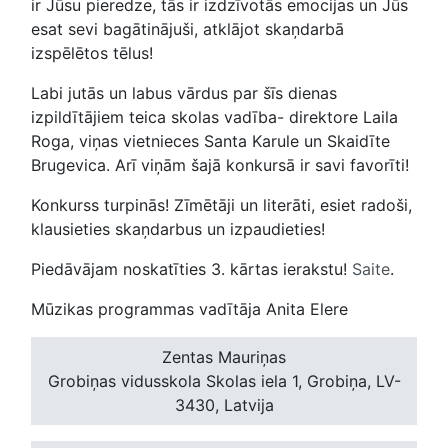
ir Jūsu pieredze, tās ir izdzīvotās emocijas un Jūs
esat sevi bagātinājuši, atklājot skaņdarbā
izspēlētos tēlus!
Labi jutās un labus vārdus par šīs dienas
izpildītājiem teica skolas vadība- direktore Laila
Roga, viņas vietnieces Santa Karule un Skaidīte
Brugevica. Arī viņām šajā konkursā ir savi favorīti!
Konkurss turpinās! Zīmētāji un literāti, esiet radoši,
klausieties skaņdarbus un izpaudieties!
Piedāvājam noskatīties 3. kārtas ierakstu!
Saite
.
Mūzikas programmas vadītāja Anita Elere
Zentas Mauriņas
Grobiņas vidusskola
Skolas iela 1, Grobiņa, LV-
3430, Latvija