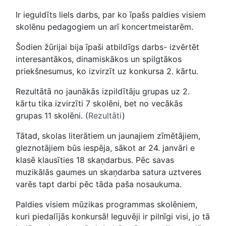
Ir ieguldīts liels darbs, par ko īpašs paldies visiem
skolēnu pedagogiem un arī koncertmeistarēm.
Šodien žūrijai bija īpaši atbildīgs darbs- izvērtēt
interesantākos, dinamiskākos un spilgtākos
priekšnesumus, ko izvirzīt uz konkursa 2. kārtu.
Rezultātā no jaunākās izpildītāju grupas uz 2.
kārtu tika izvirzīti 7 skolēni, bet no vecākās
grupas 11 skolēni. (
Rezultāti
)
Tātad, skolas literātiem un jaunajiem zīmētājiem,
gleznotājiem būs iespēja, sākot ar 24. janvāri e
klasē klausīties 18 skaņdarbus. Pēc savas
muzikālās gaumes un skaņdarba satura uztveres
varēs tapt darbi pēc tāda paša nosaukuma.
Paldies visiem mūzikas programmas skolēniem,
kuri piedalījās konkursā! Ieguvēji ir pilnīgi visi, jo tā