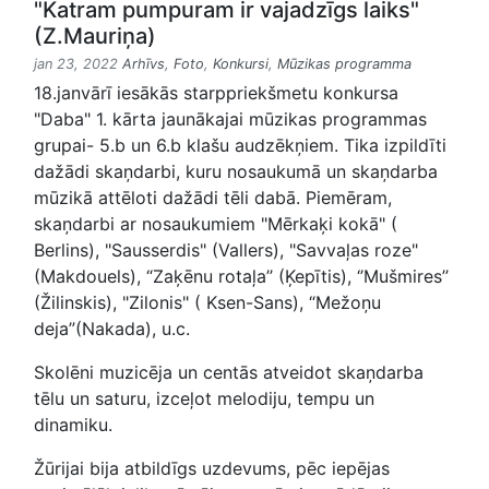
"Katram pumpuram ir vajadzīgs laiks"
(Z.Mauriņa)
jan 23, 2022
Arhīvs
,
Foto
,
Konkursi
,
Mūzikas programma
18.janvārī iesākās starppriekšmetu konkursa
"Daba" 1. kārta jaunākajai mūzikas programmas
grupai- 5.b un 6.b klašu audzēkņiem. Tika izpildīti
dažādi skaņdarbi, kuru nosaukumā un skaņdarba
mūzikā attēloti dažādi tēli dabā. Piemēram,
skaņdarbi ar nosaukumiem "Mērkaķi kokā" (
Berlins), "Sausserdis" (Vallers), "Savvaļas roze"
(Makdouels), “Zaķēnu rotaļa’’ (Ķepītis), ‘’Mušmires’’
(Žilinskis), "Zilonis" ( Ksen-Sans), “Mežoņu
deja”(Nakada), u.c.
Skolēni muzicēja un centās atveidot skaņdarba
tēlu un saturu, izceļot melodiju, tempu un
dinamiku.
Žūrijai bija atbildīgs uzdevums, pēc iepējas